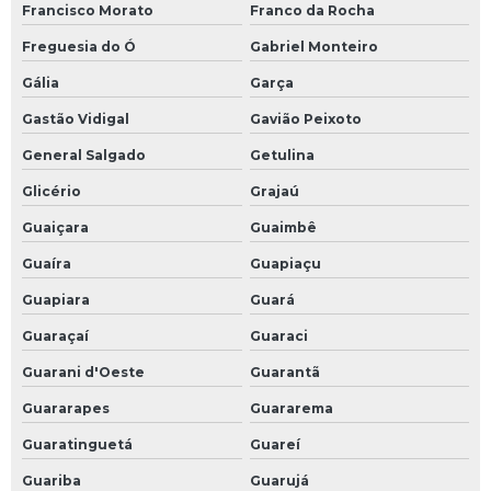
Francisco Morato
Franco da Rocha
Freguesia do Ó
Gabriel Monteiro
Gália
Garça
Gastão Vidigal
Gavião Peixoto
General Salgado
Getulina
Glicério
Grajaú
Guaiçara
Guaimbê
Guaíra
Guapiaçu
Guapiara
Guará
Guaraçaí
Guaraci
Guarani d'Oeste
Guarantã
Guararapes
Guararema
Guaratinguetá
Guareí
Guariba
Guarujá