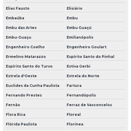
Elias Fausto
Elisiário
Embaúba
Embu
Embu das Artes
Embu Guaçú
Embu-Guaçu
Emilianópolis
Engenheiro Coelho
Engenheiro Goulart
Ermelino Matarazzo
Espírito Santo do Pinhal
Espírito Santo do Turvo
Estiva Gerbi
Estrela d'Oeste
Estrela do Norte
Euclides da Cunha Paulista
Fartura
Fernando Prestes
Fernandópolis
Fernão
Ferraz de Vasconcelos
Flora Rica
Floreal
Flórida Paulista
Florínea