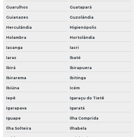
Guarulhos
Guatapará
Guianazes
Guzolândia
Herculândia
Higienópolis
Holambra
Hortolândia
Iacanga
Iacri
Iaras
Ibaté
Ibirá
Ibirapuera
Ibirarema
Ibitinga
Ibiúna
Icém
Iepê
Igaraçu do Tietê
Igarapava
Igaratá
Iguape
Ilha Comprida
Ilha Solteira
Ilhabela