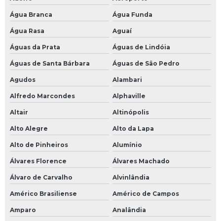
Parafuso de cambagem preço
Água Branca
Água Funda
Chumbo para balanceamento preço
Água Rasa
Aguaí
Anel para montagem de pneu
Águas da Prata
Águas de Lindóia
Calibrador de pneus manual
Águas de Santa Bárbara
Águas de São Pedro
Agudos
Alambari
Calibrador manual
Alfredo Marcondes
Alphaville
Camara de ar caminhao 900x20
Altair
Altinópolis
Camara de ar de trator
Alto Alegre
Alto da Lapa
Chave pneumatica 1 polegada
Alto de Pinheiros
Alumínio
Chumbo para roda preço
Álvares Florence
Álvares Machado
Cola remendo pneu
Álvaro de Carvalho
Alvinlândia
Desengraxante para maos
Américo Brasiliense
Américo de Campos
Desforcimetro preco
Amparo
Analândia
Espatula de tirar pneu