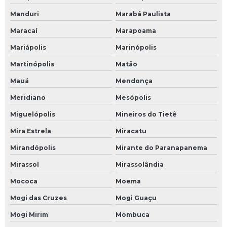
Manduri
Marabá Paulista
Maracaí
Marapoama
Mariápolis
Marinópolis
Martinópolis
Matão
Mauá
Mendonça
Meridiano
Mesópolis
Miguelópolis
Mineiros do Tietê
Mira Estrela
Miracatu
Mirandópolis
Mirante do Paranapanema
Mirassol
Mirassolândia
Mococa
Moema
Mogi das Cruzes
Mogi Guaçu
Mogi Mirim
Mombuca