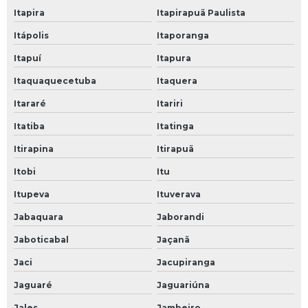
Itapira
Itapirapuã Paulista
Itápolis
Itaporanga
Itapuí
Itapura
Itaquaquecetuba
Itaquera
Itararé
Itariri
Itatiba
Itatinga
Itirapina
Itirapuã
Itobi
Itu
Itupeva
Ituverava
Jabaquara
Jaborandi
Jaboticabal
Jaçanã
Jaci
Jacupiranga
Jaguaré
Jaguariúna
Jales
Jambeiro