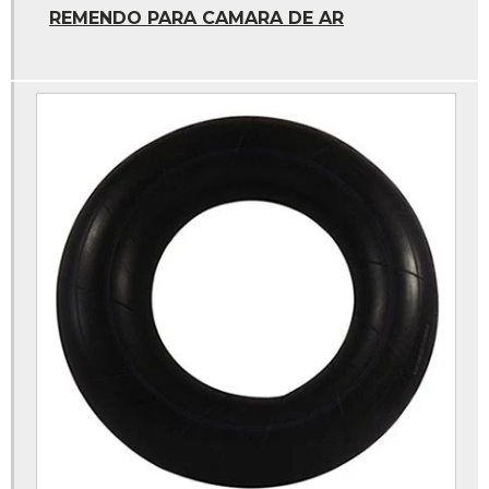
Cola cimento vulcanizante
REMENDO PARA CAMARA DE AR
Cola para remendo frio
Cola vipal
Cola vipal remendo frio
Contrapeso adesivo
Faixa refletiva caminhão
Faixa refletiva parachoque caminhão
Kit lukatec
Kit truck
Manchão a frio
Parafusadeira pneumatica
Pasta para montagem de pneus
Peças para rodoar de caminhao