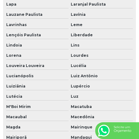
Lapa
Laranjal Paulista
Lauzane Paulista
Lavínia
Lavrinhas
Leme
Lençóis Paulista
Liberdade
Lindoia
Lins
Lorena
Lourdes
Louveira Louveira
Lucélia
Lucianópolis
Luiz Antônio
Luiziânia
Lupércio
Lutécia
Luz
M'Boi Mirim
Macatuba
Macaubal
Macedônia
Magda
Mairinque
Solicite um
Orçamento
Mairiporã
Mandaqui