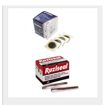
Valvula para pneu de caminhão
Bico encher pneu
Bico pneu
Calibrador eletronico
Camara de ar caminhao
Camara de ar para carrinho de carga
Camara de ar para empilhadeira
Camara de ar pneu agricola
Chumbo adesivo
Chumbo balanceamento
Chumbo roda
Cola a frio