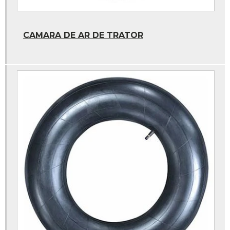
Pneu carrinho de carga
Profundimetro
CAMARA DE AR DE TRATOR
Profundimetro digital
Remendo de pneu
Remendo de pneu a frio
Remendo vipal
Stampjet
Valvula de pneu
Vaselina para montar pneus
Calibrador de pneus posto
Calibrador de posto
Camara de ar 1000x20
Camara de ar 1100x22