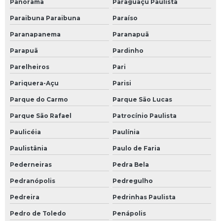
Panorama
Paraguaçu Paulista
Paraibuna Paraibuna
Paraíso
Paranapanema
Paranapuã
Parapuã
Pardinho
Parelheiros
Pari
Pariquera-Açu
Parisi
Parque do Carmo
Parque São Lucas
Parque São Rafael
Patrocínio Paulista
Paulicéia
Paulínia
Paulistânia
Paulo de Faria
Pederneiras
Pedra Bela
Pedranópolis
Pedregulho
Pedreira
Pedrinhas Paulista
Pedro de Toledo
Penápolis