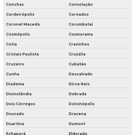
Conchas
Consolação
Cordeirópolis
Coroados
Coronel Macedo
Corumbataí
Cosmópolis
Cosmorama
Cotia
Cravinhos
Cristais Paulista
Cruzália
Cruzeiro
Cubatão
Cunha
Descalvado
Diadema
Dirce Reis
Divinolândia
Dobrada
Dois Córregos
Dolcinópolis
Dourado
Dracena
Duartina
Dumont
Echaporã
Eldorado