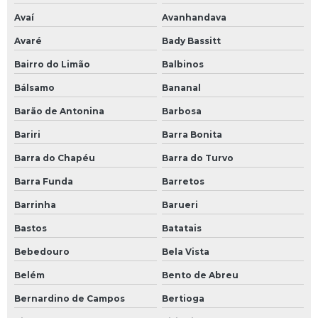
Cinta reboque
Avaí
Avanhandava
Cinta tipo grab
Avaré
Bady Bassitt
Microesfera para balanceamento
Bairro do Limão
Balbinos
Pasta desengraxante para mãos
Bálsamo
Bananal
Bico roda disco
Barão de Antonina
Barbosa
Bico roda raiada
Bariri
Barra Bonita
Barra do Chapéu
Barra do Turvo
Barra Funda
Barretos
Barrinha
Barueri
Bastos
Batatais
Bebedouro
Bela Vista
Belém
Bento de Abreu
Bernardino de Campos
Bertioga