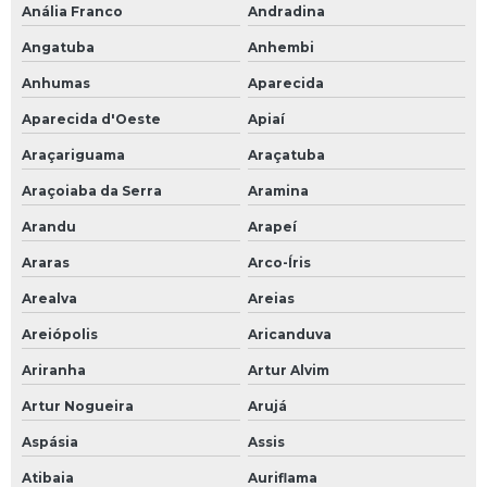
Anália Franco
Andradina
Espatula para desmontar pneu de caminhao
Angatuba
Anhembi
Luva multitato preta
Anhumas
Aparecida
Manchao pneu
Aparecida d'Oeste
Apiaí
Martelo de madeira para pneu
Araçariguama
Araçatuba
Prolongador de valvula de pneu
Araçoiaba da Serra
Aramina
Protetor de pneu
Arandu
Arapeí
Remendo para camara de ar
Araras
Arco-Íris
Arealva
Areias
Riscador de pneu
Areiópolis
Aricanduva
Balanceamento microesfera
Ariranha
Artur Alvim
Cinta de amarração de carga
Artur Nogueira
Arujá
Cinta de içamento
Aspásia
Assis
Cinta de elevação de carga
Atibaia
Auriflama