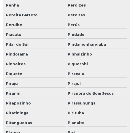
Penha
Perdizes
Pereira Barreto
Pereiras
Peruíbe
Perús
Piacatu
Piedade
Pilar do Sul
Pindamonhangaba
Pindorama
Pinhalzinho
Pinheiros
Piquerobi
Piquete
Piracaia
Piraju
Pirajuí
Pirangi
Pirapora do Bom Jesus
Pirapozinho
Pirassununga
Piratininga
Pirituba
Pitangueiras
Planalto
Platina
Poá