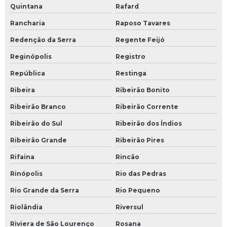
Quintana
Rafard
Rancharia
Raposo Tavares
Redenção da Serra
Regente Feijó
Reginópolis
Registro
República
Restinga
Ribeira
Ribeirão Bonito
Ribeirão Branco
Ribeirão Corrente
Ribeirão do Sul
Ribeirão dos Índios
Ribeirão Grande
Ribeirão Pires
Rifaina
Rincão
Rinópolis
Rio das Pedras
Rio Grande da Serra
Rio Pequeno
Riolândia
Riversul
Riviera de São Lourenço
Rosana