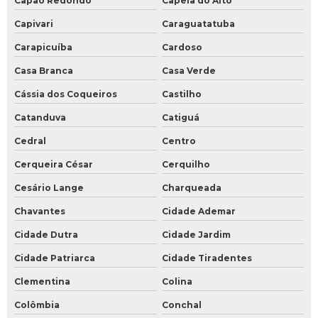
Capão Redondo
Capela do Alto
Capivari
Caraguatatuba
Carapicuíba
Cardoso
Casa Branca
Casa Verde
Cássia dos Coqueiros
Castilho
Catanduva
Catiguá
Cedral
Centro
Cerqueira César
Cerquilho
Cesário Lange
Charqueada
Chavantes
Cidade Ademar
Cidade Dutra
Cidade Jardim
Cidade Patriarca
Cidade Tiradentes
Clementina
Colina
Colômbia
Conchal