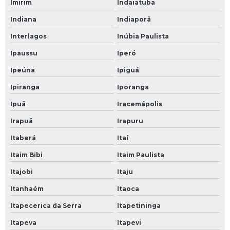
Imirim
Indaiatuba
Indiana
Indiaporã
Interlagos
Inúbia Paulista
Ipaussu
Iperó
Ipeúna
Ipiguá
Ipiranga
Iporanga
Ipuã
Iracemápolis
Irapuã
Irapuru
Itaberá
Itaí
Itaim Bibi
Itaim Paulista
Itajobi
Itaju
Itanhaém
Itaoca
Itapecerica da Serra
Itapetininga
Itapeva
Itapevi