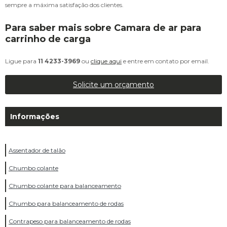
sempre a máxima satisfação dos clientes.
Para saber mais sobre Camara de ar para
carrinho de carga
Ligue para
11 4233-3969
ou
clique aqui
e entre em contato por email.
Solicite um orçamento
Informações
Assentador de talão
Chumbo colante
Chumbo colante para balanceamento
Chumbo para balanceamento de rodas
Contrapeso para balanceamento de rodas