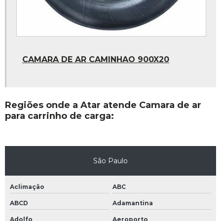
Chave de impacto pneumatica 1 polegada
Pneumatica 1 polegada
Protetor 1000x20
CAMARA DE AR CAMINHAO 900X20
Protetor 1100x22
Protetor aro 22
Protetor aro 24
Regiões onde a Atar atende Camara de ar
Protetor pneu 1000x20
para carrinho de carga:
Assentador de talão preço
Chumbo colante para balanceamento preço
São Paulo
Destalonador de pneus preço
Espátula para montagem de pneu preço
Aclimação
ABC
Material para borracharia preço
ABCD
Adamantina
Parafusadeira pneumatica preço
Adolfo
Aeroporto