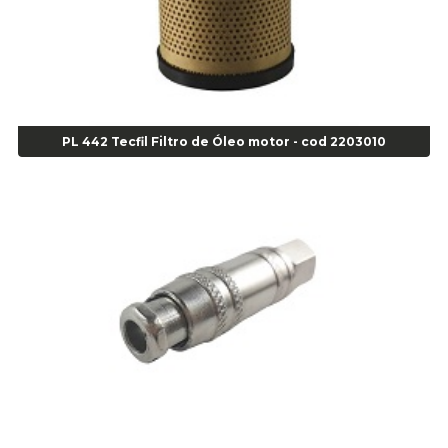
Agulha Escariadora Passeio - Cod 02978
Agulha Escariadora/ Alargadora Caminhão - COD. 02342
Agulha Inserto Pneu s/ câmara - Caminhão - Cod 01909
Agulha Inserto Pneu s/ câmara - Moto - cod 02973
Agulha Inserto Pneus s/ câmara - Passeio - Cod 00163
PL 442 Tecfil Filtro de Óleo motor - cod 2203010
Agulha para Aplicação Vipstem- Vipal - Cod 02558
Escareador para Inserto de Passeio - Cod 00164
Alicate
Alicate Anéis Interno Reto 3.3/8 pol x 6.1/2 pol - cod 00977
Alicate Bico Curvo - Cod 01781
Alicate Bico Reto - Cod 02804
Alicate Bico Reto para Anéis Internos - Cod 00892
Alicate Bico Reto Tipo Telefone - Cod 02911
Alicate Bomba D Água - Cod 01326
Alicate Corte Diagonal - Cod 02138
Alicate Corte Frontal - Cod 02685
Alicate Corte Frontal - Cod 02685
Alicate Corte Lateral Força Dupla - Cod 03105