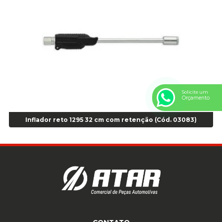
Anel Centralizador Peugeot 4pçs - Branco - Cod 01466
Anel Centralizador Renault 4pçs - Marrom - Cod 01467
Anel Centralizador Toyota 4pçs - Preto - Cod 01335
Anel Centralizador VW 4pçs - Laranja - Cod 00520
Anel de vedação Jumbo OR-224 TG - Cod: 03749
Anel de vedação Jumbo OR-449 Cod: 03752
Anel p/ montagem de pneu s/cam aro 22,5 - Cod 00166
Anel para Montagem do Pneu Sem Câmara Aro 24,5 - Cod 02935
Solicite um
Orçamento
Anel para Vedação OR 25 - Cod 01766
Anel para Vedação OR 325 - Cod 03390
Inflador reto 1295 32 cm com retenção (Cód. 03083)
Anel para Vedação OR 325 Nacional -Cod 01768
Anel para Vedação OR 329 - Cod 01769
Anel para Vedação OR 329 - Cod 01774
Anel para Vedação OR 333 - Cod 01770
Anel para Vedação OR 335 Importado - Cod 01771
Anel para Vedação OR 339 - Cod 01772
Anel para Vedação OR 345 - Cod 01773
Anel para Vedação OR 451 - Cod 01775