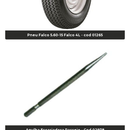
Agulha Escariadora Passeio - Cod 02978
Agulha Escariadora/ Alargadora Caminhão - COD. 02342
Agulha Inserto Pneu s/ câmara - Caminhão - Cod 01909
Agulha Inserto Pneu s/ câmara - Moto - cod 02973
Agulha Inserto Pneus s/ câmara - Passeio - Cod 00163
Pneu Falco 5.60-15 Falco 4L - cod 01265
Agulha para Aplicação Vipstem- Vipal - Cod 02558
Escareador para Inserto de Passeio - Cod 00164
Alicate
Alicate Anéis Interno Reto 3.3/8 pol x 6.1/2 pol - cod 00977
Alicate Bico Curvo - Cod 01781
Alicate Bico Reto - Cod 02804
Alicate Bico Reto para Anéis Internos - Cod 00892
Alicate Bico Reto Tipo Telefone - Cod 02911
Alicate Bomba D Água - Cod 01326
Alicate Corte Diagonal - Cod 02138
Alicate Corte Frontal - Cod 02685
Alicate Corte Frontal - Cod 02685
Alicate Corte Lateral Força Dupla - Cod 03105
Agulha Escariadora Passeio - Cod 02978