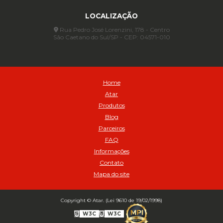
Assentadores de Talão
LOCALIZAÇÃO
Assentador de Talão Pneu sem Câmara - Cod 01558
Automático
Rua Pedro José Lorenzini, 178 - Centro
São Caetano do Sul/SP - CEP: 04571-010
Automático para compressor 125 a 175 libras - Cod 02206
Avental
Avental de Raspa sem Emenda 1,2mt - Cod 01925
Balanceamento Automático Pneu Carga
Home
Balanceamento automatico SBBA - 282 pacote com 282g - Cod
Atar
02517
Produtos
Balanceamento Automático SBBA 113 Pacote com 113g - Cod 03197
Blog
Balanceamento Automático SBBA 170 Pacote com 170g - Cod
Parceiros
027925
FAQ
Balanceamento Automático SBBA- 340 Pacote com 340g - Cod
02175
Informações
Contato
Bico Infladores
Mapa do site
BICO INF DUPLO LONGO CURVO 90 1295LC - cod 03631
Bico Inflador 5/16 Schweers - Cod 02449
Bico Inflador Duplo 300 mm - Cod 03245
Copyright © Atar. (Lei 9610 de 19/02/1998)
Bico Inflador Duplo 825 L Schweers - Cod 00207
W3C
W3C