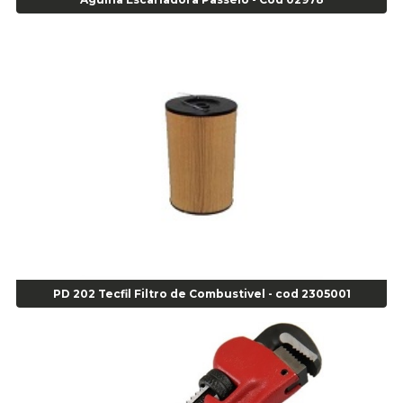
Alicate de Corte Diagonal - cod 02138
Alicate de Pressão Corneta (Cód. 01780)
Alicate de Pressão Gedore - Cod 01856
Alicate para Abracadeira 3/16" x 1.3/16" 29840 - Gedore - Cod 02174
Alicate para Anéis Externos Bico Reto - Gedore A2 - Cod 00894
Alicate para Anéis Externos com Bico Curvo - Gedore A21 - Cod 00895
Alicate para Anéis Internos Bico Curvo - Gedore J21 - Cod 00893
Alicate para Anéis Tipo Trava Câmbio 8134 Gedore - Cod 02008
Alicate para Balanceamento - Cod 03078
Alicate para trava de cambio 398 11" - Corneta - Cod 03113
Alicate Universal - Cod 01718
Alicate Universal 8" Gedore - Cod 00133
Anel
PD 202 Tecfil Filtro de Combustivel - cod 2305001
Anel Centralizador Fiat 4 pçs - Amarelo - Cod 00517
Anel Centralizador Ford 4pçs - Verde - Cod 00518
Anel Centralizador GM 4 pçs - Azul - Cod 00519
Anel Centralizador Honda 4 pçs - Vermelho - Cod 01465
Anel Centralizador Peugeot 4pçs - Branco - Cod 01466