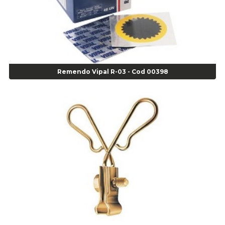
Alicate Bomba D Água - Cod 01326
Alicate Corte Diagonal - Cod 02138
Alicate Corte Frontal - Cod 02685
Alicate Corte Frontal - Cod 02685
Alicate Corte Lateral Força Dupla - Cod 03105
Alicate de Corte Diagonal - cod 02138
Remendo Vipal R-03 - Cod 00398
Alicate de Pressão Corneta (Cód. 01780)
Alicate de Pressão Gedore - Cod 01856
Alicate para Abracadeira 3/16" x 1.3/16" 29840 - Gedore - Cod 02174
Alicate para Anéis Externos Bico Reto - Gedore A2 - Cod 00894
Alicate para Anéis Externos com Bico Curvo - Gedore A21 - Cod 00895
Alicate para Anéis Internos Bico Curvo - Gedore J21 - Cod 00893
Alicate para Anéis Tipo Trava Câmbio 8134 Gedore - Cod 02008
Alicate para Balanceamento - Cod 03078
Alicate para trava de cambio 398 11" - Corneta - Cod 03113
Alicate Universal - Cod 01718
Alicate Universal 8" Gedore - Cod 00133
Anel