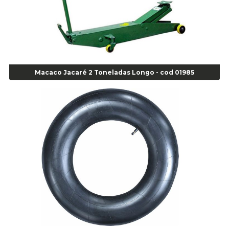
Agulha Escariadora Passeio - Cod 02978
Agulha Escariadora/ Alargadora Caminhão - COD. 02342
Agulha Inserto Pneu s/ câmara - Caminhão - Cod 01909
Agulha Inserto Pneu s/ câmara - Moto - cod 02973
Agulha Inserto Pneus s/ câmara - Passeio - Cod 00163
Macaco Jacaré 2 Toneladas Longo - cod 01985
Agulha para Aplicação Vipstem- Vipal - Cod 02558
Escareador para Inserto de Passeio - Cod 00164
Alicate
Alicate Anéis Interno Reto 3.3/8 pol x 6.1/2 pol - cod 00977
Alicate Bico Curvo - Cod 01781
Alicate Bico Reto - Cod 02804
Alicate Bico Reto para Anéis Internos - Cod 00892
Alicate Bico Reto Tipo Telefone - Cod 02911
Alicate Bomba D Água - Cod 01326
Alicate Corte Diagonal - Cod 02138
Alicate Corte Frontal - Cod 02685
Alicate Corte Frontal - Cod 02685
Alicate Corte Lateral Força Dupla - Cod 03105