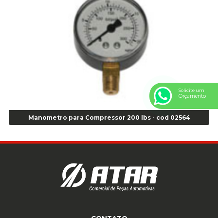
Anel Centralizador Peugeot 4pçs - Branco - Cod 01466
Anel Centralizador Renault 4pçs - Marrom - Cod 01467
Anel Centralizador Toyota 4pçs - Preto - Cod 01335
Anel Centralizador VW 4pçs - Laranja - Cod 00520
Anel de vedação Jumbo OR-224 TG - Cod: 03749
Anel de vedação Jumbo OR-449 Cod: 03752
Anel p/ montagem de pneu s/cam aro 22,5 - Cod 00166
Anel para Montagem do Pneu Sem Câmara Aro 24,5 - Cod 02935
Solicite um
Orçamento
Anel para Vedação OR 25 - Cod 01766
Anel para Vedação OR 325 - Cod 03390
Manometro para Compressor 200 lbs - cod 02564
Anel para Vedação OR 325 Nacional -Cod 01768
Anel para Vedação OR 329 - Cod 01769
Anel para Vedação OR 329 - Cod 01774
Anel para Vedação OR 333 - Cod 01770
Anel para Vedação OR 335 Importado - Cod 01771
Anel para Vedação OR 339 - Cod 01772
Anel para Vedação OR 345 - Cod 01773
Anel para Vedação OR 451 - Cod 01775