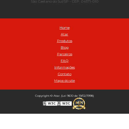
São Caetano do Sul/SP - CEP: 04571-010
Automático para compressor 125 a 175 libras - Cod 02206
Avental
Avental de Raspa sem Emenda 1,2mt - Cod 01925
Balanceamento Automático Pneu Carga
Home
Balanceamento automatico SBBA - 282 pacote com 282g - Cod
Atar
02517
Produtos
Balanceamento Automático SBBA 113 Pacote com 113g - Cod 03197
Blog
Balanceamento Automático SBBA 170 Pacote com 170g - Cod
Parceiros
027925
FAQ
Balanceamento Automático SBBA- 340 Pacote com 340g - Cod
02175
Informações
Contato
Bico Infladores
Mapa do site
BICO INF DUPLO LONGO CURVO 90 1295LC - cod 03631
Bico Inflador 5/16 Schweers - Cod 02449
Bico Inflador Duplo 300 mm - Cod 03245
Copyright © Atar. (Lei 9610 de 19/02/1998)
Bico Inflador Duplo 825 L Schweers - Cod 00207
W3C
W3C
Bico Inflador Duplo sem Retenção 0506 Schweers - Cod 02638
Bico Inflador Jumbo tipo Engate 9038 - Cod 02019
Bico Inflador Prendedor 9030.114 sem Retenção - Cod 00215