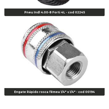
Agulha Inserto Pneu s/ câmara - Moto - cod 02973
Agulha Inserto Pneus s/ câmara - Passeio - Cod 00163
Pneu Indl 4.00-8 Forti 4L - cod 02245
Agulha para Aplicação Vipstem- Vipal - Cod 02558
Escareador para Inserto de Passeio - Cod 00164
Alicate
Alicate Anéis Interno Reto 3.3/8 pol x 6.1/2 pol - cod 00977
Alicate Bico Curvo - Cod 01781
Alicate Bico Reto - Cod 02804
Alicate Bico Reto para Anéis Internos - Cod 00892
Alicate Bico Reto Tipo Telefone - Cod 02911
Alicate Bomba D Água - Cod 01326
Alicate Corte Diagonal - Cod 02138
Alicate Corte Frontal - Cod 02685
Alicate Corte Frontal - Cod 02685
Alicate Corte Lateral Força Dupla - Cod 03105
Engate Rápido rosca fêmea 1/4" x 1/4" - cod 00194
Alicate de Corte Diagonal - cod 02138
Alicate de Pressão Corneta (Cód. 01780)
Alicate de Pressão Gedore - Cod 01856