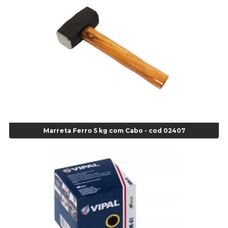
Alicate para Abracadeira 3/16" x 1.3/16" 29840 - Gedore - Cod 02174
Alicate para Anéis Externos Bico Reto - Gedore A2 - Cod 00894
Alicate para Anéis Externos com Bico Curvo - Gedore A21 - Cod 00895
Alicate para Anéis Internos Bico Curvo - Gedore J21 - Cod 00893
Alicate para Anéis Tipo Trava Câmbio 8134 Gedore - Cod 02008
Alicate para Balanceamento - Cod 03078
Alicate para trava de cambio 398 11" - Corneta - Cod 03113
Alicate Universal - Cod 01718
Alicate Universal 8" Gedore - Cod 00133
Anel
Marreta Ferro 5 kg com Cabo - cod 02407
Anel Centralizador Fiat 4 pçs - Amarelo - Cod 00517
Anel Centralizador Ford 4pçs - Verde - Cod 00518
Anel Centralizador GM 4 pçs - Azul - Cod 00519
Anel Centralizador Honda 4 pçs - Vermelho - Cod 01465
Anel Centralizador Peugeot 4pçs - Branco - Cod 01466
Anel Centralizador Renault 4pçs - Marrom - Cod 01467
Anel Centralizador Toyota 4pçs - Preto - Cod 01335
Anel Centralizador VW 4pçs - Laranja - Cod 00520