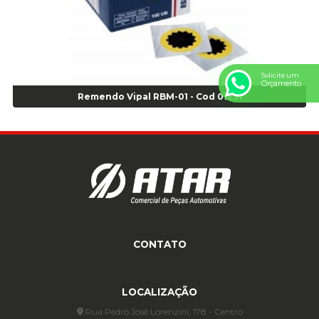
Anel de vedação Jumbo OR-224 TG - Cod: 03749
Anel de vedação Jumbo OR-449 Cod: 03752
Anel p/ montagem de pneu s/cam aro 22,5 - Cod 00166
Anel para Montagem do Pneu Sem Câmara Aro 24,5 - Cod 02935
Solicite um
Anel para Vedação OR 25 - Cod 01766
Orçamento
Anel para Vedação OR 325 - Cod 03390
Remendo Vipal RBM-01 - Cod 01231
Anel para Vedação OR 325 Nacional -Cod 01768
Anel para Vedação OR 329 - Cod 01769
Anel para Vedação OR 329 - Cod 01774
Anel para Vedação OR 333 - Cod 01770
Anel para Vedação OR 335 Importado - Cod 01771
Anel para Vedação OR 339 - Cod 01772
Anel para Vedação OR 345 - Cod 01773
Anel para Vedação OR 451 - Cod 01775
CONTATO
Anel para Vedação OR 88 - Cod 01767
(11) 4233-3969
(11) 4233-3969
atendimento@atar.com.br
Assentadores de Talão
LOCALIZAÇÃO
Assentador de Talão Pneu sem Câmara - Cod 01558
Automático
Rua Pedro José Lorenzini, 178 - Centro