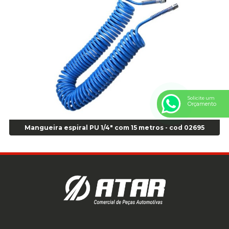
Anel Centralizador Renault 4pçs - Marrom - Cod 01467
Anel Centralizador Toyota 4pçs - Preto - Cod 01335
Anel Centralizador VW 4pçs - Laranja - Cod 00520
Anel de vedação Jumbo OR-224 TG - Cod: 03749
Anel de vedação Jumbo OR-449 Cod: 03752
Anel p/ montagem de pneu s/cam aro 22,5 - Cod 00166
Anel para Montagem do Pneu Sem Câmara Aro 24,5 - Cod 02935
Solicite um
Anel para Vedação OR 25 - Cod 01766
Orçamento
Anel para Vedação OR 325 - Cod 03390
Anel para Vedação OR 325 Nacional -Cod 01768
Mangueira espiral PU 1/4" com 15 metros - cod 02695
Anel para Vedação OR 329 - Cod 01769
Anel para Vedação OR 329 - Cod 01774
Anel para Vedação OR 333 - Cod 01770
Anel para Vedação OR 335 Importado - Cod 01771
Anel para Vedação OR 339 - Cod 01772
Anel para Vedação OR 345 - Cod 01773
Anel para Vedação OR 451 - Cod 01775
Anel para Vedação OR 88 - Cod 01767