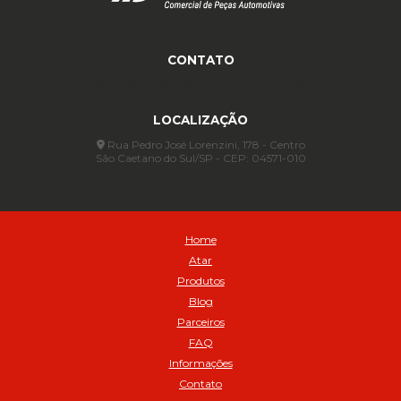
Anel para Vedação OR 88 - Cod 01767
Assentadores de Talão
CONTATO
Assentador de Talão Pneu sem Câmara - Cod 01558
(11) 4233-3969
(11) 4233-3969
atendimento@atar.com.br
Automático
Automático para compressor 125 a 175 libras - Cod 02206
LOCALIZAÇÃO
Avental
Rua Pedro José Lorenzini, 178 - Centro
Avental de Raspa sem Emenda 1,2mt - Cod 01925
São Caetano do Sul/SP - CEP: 04571-010
Balanceamento Automático Pneu Carga
Balanceamento automatico SBBA - 282 pacote com 282g - Cod
02517
Balanceamento Automático SBBA 113 Pacote com 113g - Cod 03197
Home
Balanceamento Automático SBBA 170 Pacote com 170g - Cod
Atar
027925
Produtos
Balanceamento Automático SBBA- 340 Pacote com 340g - Cod
Blog
02175
Parceiros
Bico Infladores
FAQ
BICO INF DUPLO LONGO CURVO 90 1295LC - cod 03631
Informações
Bico Inflador 5/16 Schweers - Cod 02449
Contato
Bico Inflador Duplo 300 mm - Cod 03245