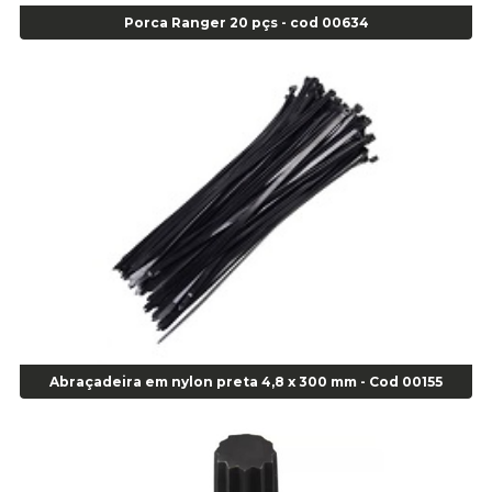
Porca Ranger 20 pçs - cod 00634
Alicate de Corte Diagonal - cod 02138
Alicate de Pressão Corneta (Cód. 01780)
Alicate de Pressão Gedore - Cod 01856
Alicate para Abracadeira 3/16" x 1.3/16" 29840 - Gedore - Cod 02174
Alicate para Anéis Externos Bico Reto - Gedore A2 - Cod 00894
Alicate para Anéis Externos com Bico Curvo - Gedore A21 - Cod 00895
Alicate para Anéis Internos Bico Curvo - Gedore J21 - Cod 00893
Alicate para Anéis Tipo Trava Câmbio 8134 Gedore - Cod 02008
Alicate para Balanceamento - Cod 03078
Alicate para trava de cambio 398 11" - Corneta - Cod 03113
Alicate Universal - Cod 01718
Alicate Universal 8" Gedore - Cod 00133
Anel
Abraçadeira em nylon preta 4,8 x 300 mm - Cod 00155
Anel Centralizador Fiat 4 pçs - Amarelo - Cod 00517
Anel Centralizador Ford 4pçs - Verde - Cod 00518
Anel Centralizador GM 4 pçs - Azul - Cod 00519
Anel Centralizador Honda 4 pçs - Vermelho - Cod 01465