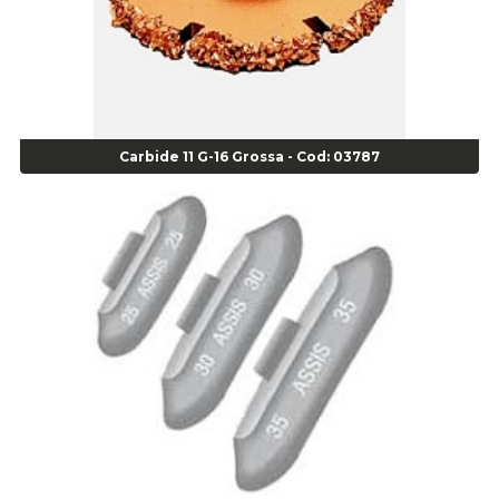
Alicate Bomba D Água - Cod 01326
Alicate Corte Diagonal - Cod 02138
Alicate Corte Frontal - Cod 02685
Alicate Corte Frontal - Cod 02685
Alicate Corte Lateral Força Dupla - Cod 03105
Carbide 11 G-16 Grossa - Cod: 03787
Alicate de Corte Diagonal - cod 02138
Alicate de Pressão Corneta (Cód. 01780)
Alicate de Pressão Gedore - Cod 01856
Alicate para Abracadeira 3/16" x 1.3/16" 29840 - Gedore - Cod 02174
Alicate para Anéis Externos Bico Reto - Gedore A2 - Cod 00894
Alicate para Anéis Externos com Bico Curvo - Gedore A21 - Cod 00895
Alicate para Anéis Internos Bico Curvo - Gedore J21 - Cod 00893
Alicate para Anéis Tipo Trava Câmbio 8134 Gedore - Cod 02008
Alicate para Balanceamento - Cod 03078
Alicate para trava de cambio 398 11" - Corneta - Cod 03113
Alicate Universal - Cod 01718
Alicate Universal 8" Gedore - Cod 00133
Anel