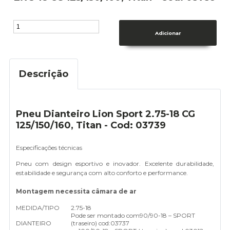
Descrição
Pneu Dianteiro Lion Sport 2.75-18 CG
125/150/160, Titan - Cod: 03739
Especificações técnicas
Pneu com design esportivo e inovador. Excelente durabilidade,
estabilidade e segurança com alto conforto e performance.
Montagem necessita câmara de ar
MEDIDA/TIPO
2.75-18
Pode ser montado com
90/90-18 – SPORT
DIANTEIRO
(traseiro) cod:03737