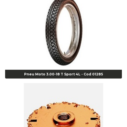
Adesivos
Adesivo Junta Motor 3M-73gr - Cod 00925
Super Bonder 05grs - Cod 00853
Super Bonder 60 segundos 20 grs - cod 03640
Agulha
Agulha Escariadora Passeio - Cod 02978
Agulha Escariadora/ Alargadora Caminhão - COD. 02342
Agulha Inserto Pneu s/ câmara - Caminhão - Cod 01909
Agulha Inserto Pneu s/ câmara - Moto - cod 02973
Agulha Inserto Pneus s/ câmara - Passeio - Cod 00163
Pneu Moto 3.00-18 T Sport 4L - Cod 01285
Agulha para Aplicação Vipstem- Vipal - Cod 02558
Escareador para Inserto de Passeio - Cod 00164
Alicate
Alicate Anéis Interno Reto 3.3/8 pol x 6.1/2 pol - cod 00977
Alicate Bico Curvo - Cod 01781
Alicate Bico Reto - Cod 02804
Alicate Bico Reto para Anéis Internos - Cod 00892
Alicate Bico Reto Tipo Telefone - Cod 02911