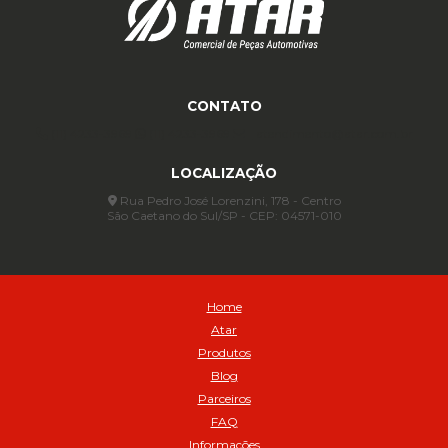
Anel para Vedação OR 335 Importado - Cod 01771
Anel para Vedação OR 339 - Cod 01772
Anel para Vedação OR 345 - Cod 01773
Anel para Vedação OR 451 - Cod 01775
CONTATO
Anel para Vedação OR 88 - Cod 01767
(11) 4233-3969
(11) 4233-3969
atendimento@atar.com.br
Assentadores de Talão
LOCALIZAÇÃO
Assentador de Talão Pneu sem Câmara - Cod 01558
Automático
Rua Pedro José Lorenzini, 178 - Centro
São Caetano do Sul/SP - CEP: 04571-010
Automático para compressor 125 a 175 libras - Cod 02206
Avental
Avental de Raspa sem Emenda 1,2mt - Cod 01925
Balanceamento Automático Pneu Carga
Home
Balanceamento automatico SBBA - 282 pacote com 282g - Cod
Atar
02517
Produtos
Balanceamento Automático SBBA 113 Pacote com 113g - Cod 03197
Blog
Balanceamento Automático SBBA 170 Pacote com 170g - Cod
Parceiros
027925
FAQ
Balanceamento Automático SBBA- 340 Pacote com 340g - Cod
02175
Informações