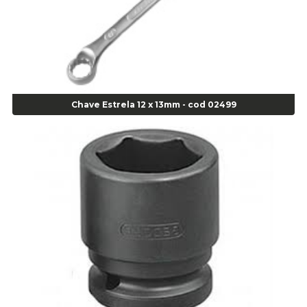
Agulha
Agulha Escariadora Passeio - Cod 02978
Agulha Escariadora/ Alargadora Caminhão - COD. 02342
Agulha Inserto Pneu s/ câmara - Caminhão - Cod 01909
Agulha Inserto Pneu s/ câmara - Moto - cod 02973
Agulha Inserto Pneus s/ câmara - Passeio - Cod 00163
Chave Estrela 12 x 13mm - cod 02499
Agulha para Aplicação Vipstem- Vipal - Cod 02558
Escareador para Inserto de Passeio - Cod 00164
Alicate
Alicate Anéis Interno Reto 3.3/8 pol x 6.1/2 pol - cod 00977
Alicate Bico Curvo - Cod 01781
Alicate Bico Reto - Cod 02804
Alicate Bico Reto para Anéis Internos - Cod 00892
Alicate Bico Reto Tipo Telefone - Cod 02911
Alicate Bomba D Água - Cod 01326
Alicate Corte Diagonal - Cod 02138
Alicate Corte Frontal - Cod 02685
Alicate Corte Frontal - Cod 02685