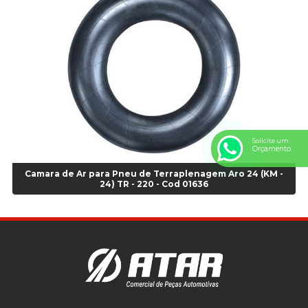
Anel Centralizador Peugeot 4pçs - Branco - Cod 01466
Anel Centralizador Renault 4pçs - Marrom - Cod 01467
Anel Centralizador Toyota 4pçs - Preto - Cod 01335
Anel Centralizador VW 4pçs - Laranja - Cod 00520
Anel de vedação Jumbo OR-224 TG - Cod: 03749
Anel de vedação Jumbo OR-449 Cod: 03752
Anel p/ montagem de pneu s/cam aro 22,5 - Cod 00166
Anel para Montagem do Pneu Sem Câmara Aro 24,5 - Cod 02935
Solicite um
Anel para Vedação OR 25 - Cod 01766
Orçamento
Anel para Vedação OR 325 - Cod 03390
Camara de Ar para Pneu de Terraplenagem Aro 24 (KM -
Anel para Vedação OR 325 Nacional -Cod 01768
24) TR - 220 - Cod 01636
Anel para Vedação OR 329 - Cod 01769
Anel para Vedação OR 329 - Cod 01774
Anel para Vedação OR 333 - Cod 01770
Anel para Vedação OR 335 Importado - Cod 01771
Anel para Vedação OR 339 - Cod 01772
Anel para Vedação OR 345 - Cod 01773
Anel para Vedação OR 451 - Cod 01775