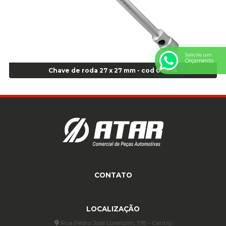
Anel de vedação Jumbo OR-449 Cod: 03752
Anel p/ montagem de pneu s/cam aro 22,5 - Cod 00166
Anel para Montagem do Pneu Sem Câmara Aro 24,5 - Cod 02935
Anel para Vedação OR 25 - Cod 01766
Anel para Vedação OR 325 - Cod 03390
Solicite um
Orçamento
Anel para Vedação OR 325 Nacional -Cod 01768
Chave de roda 27 x 27 mm - cod 00474
Anel para Vedação OR 329 - Cod 01769
Anel para Vedação OR 329 - Cod 01774
Anel para Vedação OR 333 - Cod 01770
Anel para Vedação OR 335 Importado - Cod 01771
Anel para Vedação OR 339 - Cod 01772
Anel para Vedação OR 345 - Cod 01773
Anel para Vedação OR 451 - Cod 01775
Anel para Vedação OR 88 - Cod 01767
CONTATO
Assentadores de Talão
(11) 4233-3969
(11) 4233-3969
atendimento@atar.com.br
Assentador de Talão Pneu sem Câmara - Cod 01558
Automático
LOCALIZAÇÃO
Automático para compressor 125 a 175 libras - Cod 02206
Rua Pedro José Lorenzini, 178 - Centro