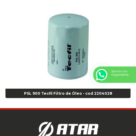
Anel Centralizador GM 4 pçs - Azul - Cod 00519
Anel Centralizador Honda 4 pçs - Vermelho - Cod 01465
Anel Centralizador Peugeot 4pçs - Branco - Cod 01466
Anel Centralizador Renault 4pçs - Marrom - Cod 01467
Anel Centralizador Toyota 4pçs - Preto - Cod 01335
Anel Centralizador VW 4pçs - Laranja - Cod 00520
Anel de vedação Jumbo OR-224 TG - Cod: 03749
Anel de vedação Jumbo OR-449 Cod: 03752
Anel p/ montagem de pneu s/cam aro 22,5 - Cod 00166
Anel para Montagem do Pneu Sem Câmara Aro 24,5 - Cod 02935
Solicite um
Orçamento
Anel para Vedação OR 25 - Cod 01766
Anel para Vedação OR 325 - Cod 03390
Anel para Vedação OR 325 Nacional -Cod 01768
PSL 900 Tecfil Filtro de Óleo - cod 2204028
Anel para Vedação OR 329 - Cod 01769
Anel para Vedação OR 329 - Cod 01774
Anel para Vedação OR 333 - Cod 01770
Anel para Vedação OR 335 Importado - Cod 01771
Anel para Vedação OR 339 - Cod 01772