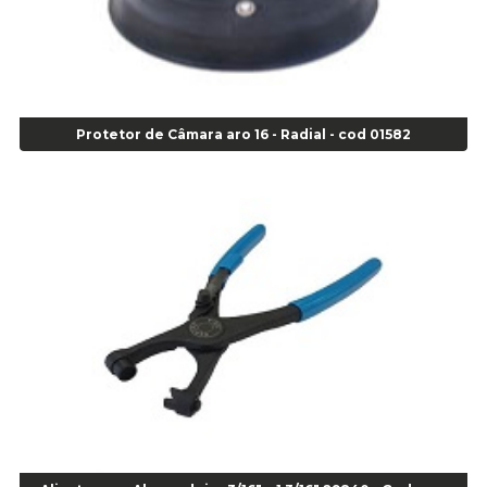
Agulha Escariadora Passeio - Cod 02978
Agulha Escariadora/ Alargadora Caminhão - COD. 02342
Agulha Inserto Pneu s/ câmara - Caminhão - Cod 01909
Agulha Inserto Pneu s/ câmara - Moto - cod 02973
Agulha Inserto Pneus s/ câmara - Passeio - Cod 00163
Protetor de Câmara aro 16 - Radial - cod 01582
Agulha para Aplicação Vipstem- Vipal - Cod 02558
Escareador para Inserto de Passeio - Cod 00164
Alicate
Alicate Anéis Interno Reto 3.3/8 pol x 6.1/2 pol - cod 00977
Alicate Bico Curvo - Cod 01781
Alicate Bico Reto - Cod 02804
Alicate Bico Reto para Anéis Internos - Cod 00892
Alicate Bico Reto Tipo Telefone - Cod 02911
Alicate Bomba D Água - Cod 01326
Alicate Corte Diagonal - Cod 02138
Alicate Corte Frontal - Cod 02685
Alicate Corte Frontal - Cod 02685
Alicate Corte Lateral Força Dupla - Cod 03105