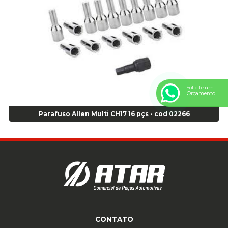
Anel Centralizador Renault 4pçs - Marrom - Cod 01467
Anel Centralizador Toyota 4pçs - Preto - Cod 01335
Anel Centralizador VW 4pçs - Laranja - Cod 00520
Anel de vedação Jumbo OR-224 TG - Cod: 03749
Anel de vedação Jumbo OR-449 Cod: 03752
Anel p/ montagem de pneu s/cam aro 22,5 - Cod 00166
Anel para Montagem do Pneu Sem Câmara Aro 24,5 - Cod 02935
Solicite um
Anel para Vedação OR 25 - Cod 01766
Orçamento
Anel para Vedação OR 325 - Cod 03390
Parafuso Allen Multi CH17 16 pçs - cod 02266
Anel para Vedação OR 325 Nacional -Cod 01768
Anel para Vedação OR 329 - Cod 01769
Anel para Vedação OR 329 - Cod 01774
Anel para Vedação OR 333 - Cod 01770
Anel para Vedação OR 335 Importado - Cod 01771
Anel para Vedação OR 339 - Cod 01772
Anel para Vedação OR 345 - Cod 01773
Anel para Vedação OR 451 - Cod 01775
CONTATO
Anel para Vedação OR 88 - Cod 01767