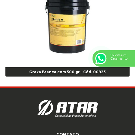
Anel Centralizador Renault 4pçs - Marrom - Cod 01467
Anel Centralizador Toyota 4pçs - Preto - Cod 01335
Anel Centralizador VW 4pçs - Laranja - Cod 00520
Anel de vedação Jumbo OR-224 TG - Cod: 03749
Anel de vedação Jumbo OR-449 Cod: 03752
Anel p/ montagem de pneu s/cam aro 22,5 - Cod 00166
Anel para Montagem do Pneu Sem Câmara Aro 24,5 - Cod 02935
Anel para Vedação OR 25 - Cod 01766
Solicite um
Orçamento
Anel para Vedação OR 325 - Cod 03390
Anel para Vedação OR 325 Nacional -Cod 01768
Graxa Branca com 500 gr - Cód. 00923
Anel para Vedação OR 329 - Cod 01769
Anel para Vedação OR 329 - Cod 01774
Anel para Vedação OR 333 - Cod 01770
Anel para Vedação OR 335 Importado - Cod 01771
Anel para Vedação OR 339 - Cod 01772
Anel para Vedação OR 345 - Cod 01773
Anel para Vedação OR 451 - Cod 01775
Anel para Vedação OR 88 - Cod 01767
CONTATO