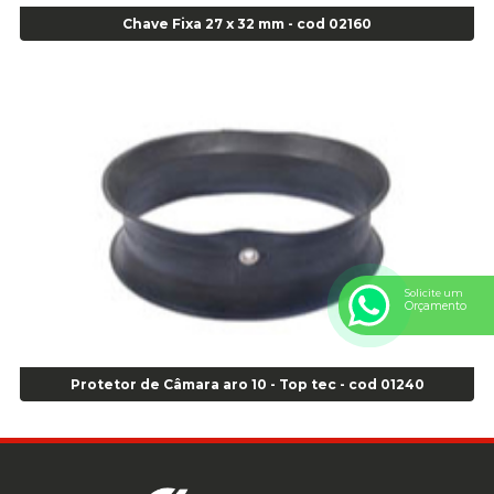
Anel Centralizador Fiat 4 pçs - Amarelo - Cod 00517
Chave Fixa 27 x 32 mm - cod 02160
Anel Centralizador Ford 4pçs - Verde - Cod 00518
Anel Centralizador GM 4 pçs - Azul - Cod 00519
Anel Centralizador Honda 4 pçs - Vermelho - Cod 01465
Anel Centralizador Peugeot 4pçs - Branco - Cod 01466
Anel Centralizador Renault 4pçs - Marrom - Cod 01467
Anel Centralizador Toyota 4pçs - Preto - Cod 01335
Anel Centralizador VW 4pçs - Laranja - Cod 00520
Anel de vedação Jumbo OR-224 TG - Cod: 03749
Anel de vedação Jumbo OR-449 Cod: 03752
Anel p/ montagem de pneu s/cam aro 22,5 - Cod 00166
Solicite um
Orçamento
Anel para Montagem do Pneu Sem Câmara Aro 24,5 - Cod 02935
Anel para Vedação OR 25 - Cod 01766
Anel para Vedação OR 325 - Cod 03390
Protetor de Câmara aro 10 - Top tec - cod 01240
Anel para Vedação OR 325 Nacional -Cod 01768
Anel para Vedação OR 329 - Cod 01769
Anel para Vedação OR 329 - Cod 01774
Anel para Vedação OR 333 - Cod 01770