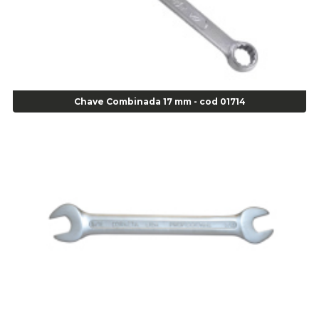
Alicate Bomba D Água - Cod 01326
Alicate Corte Diagonal - Cod 02138
Alicate Corte Frontal - Cod 02685
Alicate Corte Frontal - Cod 02685
Alicate Corte Lateral Força Dupla - Cod 03105
Alicate de Corte Diagonal - cod 02138
Chave Combinada 17 mm - cod 01714
Alicate de Pressão Corneta (Cód. 01780)
Alicate de Pressão Gedore - Cod 01856
Alicate para Abracadeira 3/16" x 1.3/16" 29840 - Gedore - Cod 02174
Alicate para Anéis Externos Bico Reto - Gedore A2 - Cod 00894
Alicate para Anéis Externos com Bico Curvo - Gedore A21 - Cod 00895
Alicate para Anéis Internos Bico Curvo - Gedore J21 - Cod 00893
Alicate para Anéis Tipo Trava Câmbio 8134 Gedore - Cod 02008
Alicate para Balanceamento - Cod 03078
Alicate para trava de cambio 398 11" - Corneta - Cod 03113
Alicate Universal - Cod 01718
Alicate Universal 8" Gedore - Cod 00133
Anel