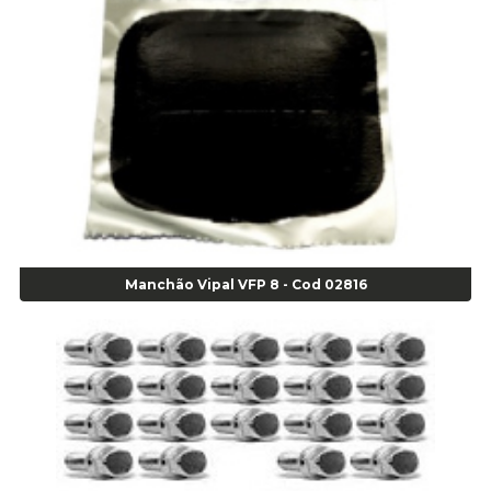
Alicate Anéis Interno Reto 3.3/8 pol x 6.1/2 pol - cod 00977
Alicate Bico Curvo - Cod 01781
Alicate Bico Reto - Cod 02804
Alicate Bico Reto para Anéis Internos - Cod 00892
Alicate Bico Reto Tipo Telefone - Cod 02911
Alicate Bomba D Água - Cod 01326
Alicate Corte Diagonal - Cod 02138
Alicate Corte Frontal - Cod 02685
Alicate Corte Frontal - Cod 02685
Alicate Corte Lateral Força Dupla - Cod 03105
Manchão Vipal VFP 8 - Cod 02816
Alicate de Corte Diagonal - cod 02138
Alicate de Pressão Corneta (Cód. 01780)
Alicate de Pressão Gedore - Cod 01856
Alicate para Abracadeira 3/16" x 1.3/16" 29840 - Gedore - Cod 02174
Alicate para Anéis Externos Bico Reto - Gedore A2 - Cod 00894
Alicate para Anéis Externos com Bico Curvo - Gedore A21 - Cod 00895
Alicate para Anéis Internos Bico Curvo - Gedore J21 - Cod 00893
Alicate para Anéis Tipo Trava Câmbio 8134 Gedore - Cod 02008