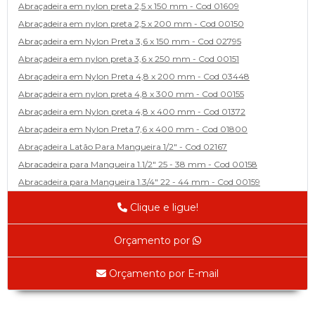
Abraçadeira em nylon preta 2,5 x 150 mm - Cod 01609
Abraçadeira em nylon preta 2,5 x 200 mm - Cod 00150
Abraçadeira em Nylon Preta 3,6 x 150 mm - Cod 02795
Abraçadeira em nylon preta 3,6 x 250 mm - Cod 00151
Abraçadeira em Nylon Preta 4,8 x 200 mm - Cod 03448
Abraçadeira em nylon preta 4,8 x 300 mm - Cod 00155
Abraçadeira em Nylon preta 4,8 x 400 mm - Cod 01372
Abraçadeira em Nylon Preta 7,6 x 400 mm - Cod 01800
Abraçadeira Latão Para Mangueira 1/2" - Cod 02167
Abracadeira para Mangueira 1.1/2" 25 - 38 mm - Cod 00158
Abracadeira para Mangueira 1.3/4" 22 - 44 mm - Cod 00159
Abracadeira para Mangueira 1/2' 14 - 22 - Cod 02585
Clique e ligue!
Abracadeira para Mangueira 1/4" 9 - 13 mm - Cod 00160
Abracadeira para Mangueira 2" 44 - 57 - Cod 02471
Orçamento por
Abraçadeira para mangueira 22 - 32 - Cod 02587
Abracadeira para Mangueira 3' 70 - 89 - Cod 02588
Orçamento por E-mail
Abracadeira para Mangueira 3/8" 13 - 19 - Cod 02169
Abracadeira para Mangueira 5/16" 12 - 16 - Cod 02170