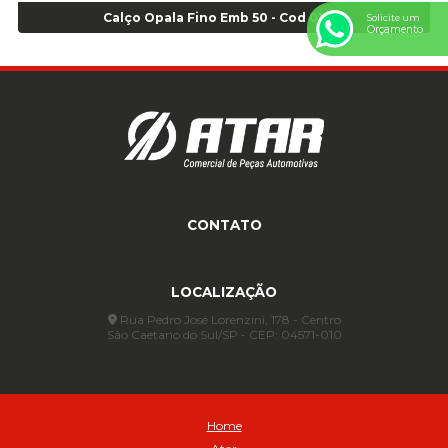
Anel para Vedação OR 325 - Cod 03390
Calço Opala Fino Emb 50 - Cod 01550
Solicite um
Orçamento
Anel para Vedação OR 325 Nacional -Cod 01768
Anel para Vedação OR 329 - Cod 01769
Anel para Vedação OR 329 - Cod 01774
Anel para Vedação OR 333 - Cod 01770
Anel para Vedação OR 335 Importado - Cod 01771
Anel para Vedação OR 339 - Cod 01772
Anel para Vedação OR 345 - Cod 01773
Anel para Vedação OR 451 - Cod 01775
CONTATO
Anel para Vedação OR 88 - Cod 01767
(11) 4233-3969
(11) 4233-3969
atendimento@atar.com.br
Assentadores de Talão
LOCALIZAÇÃO
Assentador de Talão Pneu sem Câmara - Cod 01558
Automático
Rua Pedro José Lorenzini, 178 - Centro
São Caetano do Sul/SP - CEP: 04571-010
Automático para compressor 125 a 175 libras - Cod 02206
Avental
Avental de Raspa sem Emenda 1,2mt - Cod 01925
Balanceamento Automático Pneu Carga
Home
Balanceamento automatico SBBA - 282 pacote com 282g - Cod