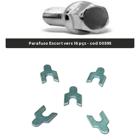
Alicate para Balanceamento - Cod 03078
Alicate para trava de cambio 398 11" - Corneta - Cod 03113
Alicate Universal - Cod 01718
Alicate Universal 8" Gedore - Cod 00133
Anel
Parafuso Escort vers 16 pçs - cod 00595
Anel Centralizador Fiat 4 pçs - Amarelo - Cod 00517
Anel Centralizador Ford 4pçs - Verde - Cod 00518
Anel Centralizador GM 4 pçs - Azul - Cod 00519
Anel Centralizador Honda 4 pçs - Vermelho - Cod 01465
Anel Centralizador Peugeot 4pçs - Branco - Cod 01466
Anel Centralizador Renault 4pçs - Marrom - Cod 01467
Anel Centralizador Toyota 4pçs - Preto - Cod 01335
Anel Centralizador VW 4pçs - Laranja - Cod 00520
Anel de vedação Jumbo OR-224 TG - Cod: 03749
Anel de vedação Jumbo OR-449 Cod: 03752
Anel p/ montagem de pneu s/cam aro 22,5 - Cod 00166
Anel para Montagem do Pneu Sem Câmara Aro 24,5 - Cod 02935
Anel para Vedação OR 25 - Cod 01766