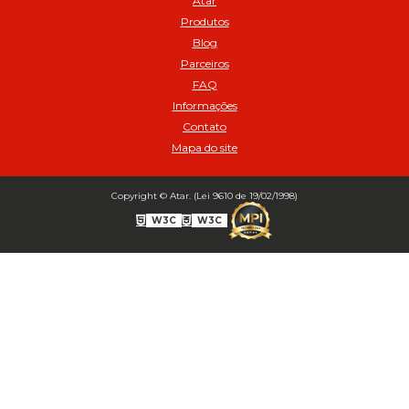
Atar
02517
Produtos
Balanceamento Automático SBBA 113 Pacote com 113g - Cod 03197
Blog
Balanceamento Automático SBBA 170 Pacote com 170g - Cod
Parceiros
027925
FAQ
Balanceamento Automático SBBA- 340 Pacote com 340g - Cod
02175
Informações
Contato
Bico Infladores
Mapa do site
BICO INF DUPLO LONGO CURVO 90 1295LC - cod 03631
Bico Inflador 5/16 Schweers - Cod 02449
Bico Inflador Duplo 300 mm - Cod 03245
Copyright © Atar. (Lei 9610 de 19/02/1998)
Bico Inflador Duplo 825 L Schweers - Cod 00207
W3C
W3C
Bico Inflador Duplo sem Retenção 0506 Schweers - Cod 02638
Bico Inflador Jumbo tipo Engate 9038 - Cod 02019
Bico Inflador Prendedor 9030.114 sem Retenção - Cod 00215
Bico Inflador Prendedor com Retenção 9030-113 - Cod 00214
Bico para Comando Graxa Fino - Cod 02183
Borracha Reparo Bico Prend 9030 SCH com 10 pcs (Cód. 03723)
Inflador auto - travante sem retencao modelo europeu MS 18 espigao
1/4' - Cod 02578