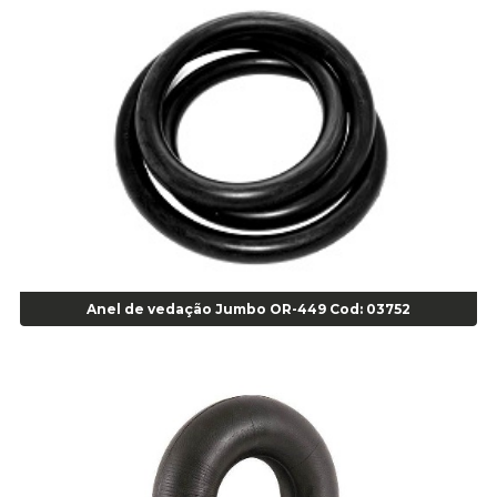
Alicate para Abracadeira 3/16" x 1.3/16" 29840 - Gedore - Cod 02174
Alicate para Anéis Externos Bico Reto - Gedore A2 - Cod 00894
Alicate para Anéis Externos com Bico Curvo - Gedore A21 - Cod 00895
Alicate para Anéis Internos Bico Curvo - Gedore J21 - Cod 00893
Alicate para Anéis Tipo Trava Câmbio 8134 Gedore - Cod 02008
Alicate para Balanceamento - Cod 03078
Alicate para trava de cambio 398 11" - Corneta - Cod 03113
Alicate Universal - Cod 01718
Alicate Universal 8" Gedore - Cod 00133
Anel
Anel Centralizador Fiat 4 pçs - Amarelo - Cod 00517
Anel de vedação Jumbo OR-449 Cod: 03752
Anel Centralizador Ford 4pçs - Verde - Cod 00518
Anel Centralizador GM 4 pçs - Azul - Cod 00519
Anel Centralizador Honda 4 pçs - Vermelho - Cod 01465
Anel Centralizador Peugeot 4pçs - Branco - Cod 01466
Anel Centralizador Renault 4pçs - Marrom - Cod 01467
Anel Centralizador Toyota 4pçs - Preto - Cod 01335
Anel Centralizador VW 4pçs - Laranja - Cod 00520