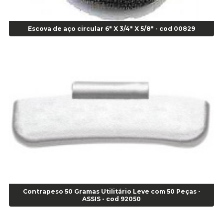
Agulha Inserto Pneu s/ câmara - Moto - cod 02973
Agulha Inserto Pneus s/ câmara - Passeio - Cod 00163
Escova de aço circular 6" X 3/4" X 5/8" - cod 00829
Agulha para Aplicação Vipstem- Vipal - Cod 02558
Escareador para Inserto de Passeio - Cod 00164
Alicate
Alicate Anéis Interno Reto 3.3/8 pol x 6.1/2 pol - cod 00977
Alicate Bico Curvo - Cod 01781
Alicate Bico Reto - Cod 02804
Alicate Bico Reto para Anéis Internos - Cod 00892
Alicate Bico Reto Tipo Telefone - Cod 02911
Alicate Bomba D Água - Cod 01326
Alicate Corte Diagonal - Cod 02138
Alicate Corte Frontal - Cod 02685
Alicate Corte Frontal - Cod 02685
Alicate Corte Lateral Força Dupla - Cod 03105
Contrapeso 50 Gramas Utilitário Leve com 50 Peças -
Alicate de Corte Diagonal - cod 02138
ASSIS - cod 92050
Alicate de Pressão Corneta (Cód. 01780)
Alicate de Pressão Gedore - Cod 01856