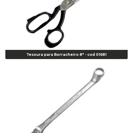
Super Bonder 60 segundos 20 grs - cod 03640
Agulha
Agulha Escariadora Passeio - Cod 02978
Agulha Escariadora/ Alargadora Caminhão - COD. 02342
Agulha Inserto Pneu s/ câmara - Caminhão - Cod 01909
Agulha Inserto Pneu s/ câmara - Moto - cod 02973
Agulha Inserto Pneus s/ câmara - Passeio - Cod 00163
Tesoura para Borracheiro 8" - cod 01681
Agulha para Aplicação Vipstem- Vipal - Cod 02558
Escareador para Inserto de Passeio - Cod 00164
Alicate
Alicate Anéis Interno Reto 3.3/8 pol x 6.1/2 pol - cod 00977
Alicate Bico Curvo - Cod 01781
Alicate Bico Reto - Cod 02804
Alicate Bico Reto para Anéis Internos - Cod 00892
Alicate Bico Reto Tipo Telefone - Cod 02911
Alicate Bomba D Água - Cod 01326
Alicate Corte Diagonal - Cod 02138
Alicate Corte Frontal - Cod 02685