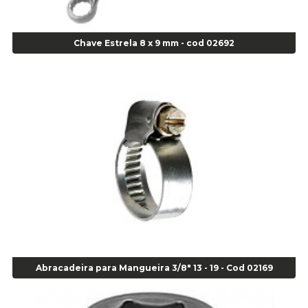
Alicate Corte Frontal - Cod 02685
Alicate Corte Lateral Força Dupla - Cod 03105
Chave Estrela 8 x 9 mm - cod 02692
Alicate de Corte Diagonal - cod 02138
Alicate de Pressão Corneta (Cód. 01780)
Alicate de Pressão Gedore - Cod 01856
Alicate para Abracadeira 3/16" x 1.3/16" 29840 - Gedore - Cod 02174
Alicate para Anéis Externos Bico Reto - Gedore A2 - Cod 00894
Alicate para Anéis Externos com Bico Curvo - Gedore A21 - Cod 00895
Alicate para Anéis Internos Bico Curvo - Gedore J21 - Cod 00893
Alicate para Anéis Tipo Trava Câmbio 8134 Gedore - Cod 02008
Alicate para Balanceamento - Cod 03078
Alicate para trava de cambio 398 11" - Corneta - Cod 03113
Alicate Universal - Cod 01718
Alicate Universal 8" Gedore - Cod 00133
Anel
Abracadeira para Mangueira 3/8" 13 - 19 - Cod 02169
Anel Centralizador Fiat 4 pçs - Amarelo - Cod 00517
Anel Centralizador Ford 4pçs - Verde - Cod 00518
Anel Centralizador GM 4 pçs - Azul - Cod 00519