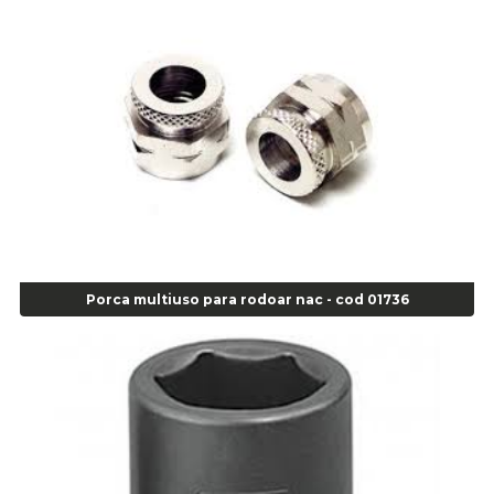
Alicate para Abracadeira 3/16" x 1.3/16" 29840 - Gedore - Cod 02174
Alicate para Anéis Externos Bico Reto - Gedore A2 - Cod 00894
Alicate para Anéis Externos com Bico Curvo - Gedore A21 - Cod 00895
Alicate para Anéis Internos Bico Curvo - Gedore J21 - Cod 00893
Alicate para Anéis Tipo Trava Câmbio 8134 Gedore - Cod 02008
Alicate para Balanceamento - Cod 03078
Alicate para trava de cambio 398 11" - Corneta - Cod 03113
Alicate Universal - Cod 01718
Alicate Universal 8" Gedore - Cod 00133
Anel
Anel Centralizador Fiat 4 pçs - Amarelo - Cod 00517
Porca multiuso para rodoar nac - cod 01736
Anel Centralizador Ford 4pçs - Verde - Cod 00518
Anel Centralizador GM 4 pçs - Azul - Cod 00519
Anel Centralizador Honda 4 pçs - Vermelho - Cod 01465
Anel Centralizador Peugeot 4pçs - Branco - Cod 01466
Anel Centralizador Renault 4pçs - Marrom - Cod 01467
Anel Centralizador Toyota 4pçs - Preto - Cod 01335
Anel Centralizador VW 4pçs - Laranja - Cod 00520