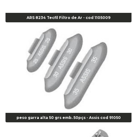
Agulha Inserto Pneu s/ câmara - Moto - cod 02973
Agulha Inserto Pneus s/ câmara - Passeio - Cod 00163
ARS 8234 Tecfil Filtro de Ar - cod 1105009
Agulha para Aplicação Vipstem- Vipal - Cod 02558
Escareador para Inserto de Passeio - Cod 00164
Alicate
Alicate Anéis Interno Reto 3.3/8 pol x 6.1/2 pol - cod 00977
Alicate Bico Curvo - Cod 01781
Alicate Bico Reto - Cod 02804
Alicate Bico Reto para Anéis Internos - Cod 00892
Alicate Bico Reto Tipo Telefone - Cod 02911
Alicate Bomba D Água - Cod 01326
Alicate Corte Diagonal - Cod 02138
Alicate Corte Frontal - Cod 02685
Alicate Corte Frontal - Cod 02685
Alicate Corte Lateral Força Dupla - Cod 03105
peso garra alta 50 grs emb. 50pçs - Assis cod 91050
Alicate de Corte Diagonal - cod 02138
Alicate de Pressão Corneta (Cód. 01780)
Alicate de Pressão Gedore - Cod 01856