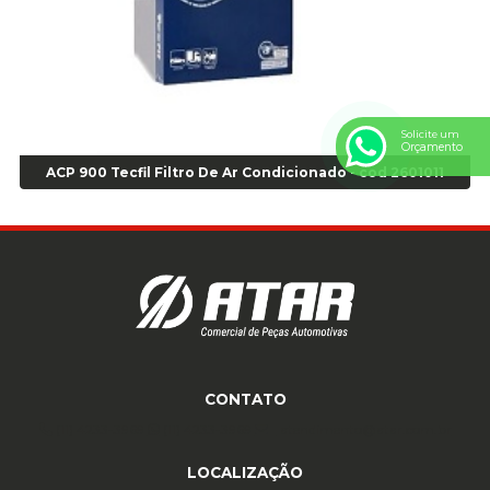
Anel de vedação Jumbo OR-224 TG - Cod: 03749
Anel de vedação Jumbo OR-449 Cod: 03752
Anel p/ montagem de pneu s/cam aro 22,5 - Cod 00166
Anel para Montagem do Pneu Sem Câmara Aro 24,5 - Cod 02935
Anel para Vedação OR 25 - Cod 01766
Solicite um
Orçamento
Anel para Vedação OR 325 - Cod 03390
ACP 900 Tecfil Filtro De Ar Condicionado - cod 2601011
Anel para Vedação OR 325 Nacional -Cod 01768
Anel para Vedação OR 329 - Cod 01769
Anel para Vedação OR 329 - Cod 01774
Anel para Vedação OR 333 - Cod 01770
Anel para Vedação OR 335 Importado - Cod 01771
Anel para Vedação OR 339 - Cod 01772
Anel para Vedação OR 345 - Cod 01773
Anel para Vedação OR 451 - Cod 01775
CONTATO
Anel para Vedação OR 88 - Cod 01767
Assentadores de Talão
(11) 4233-3969
(11) 4233-3969
atendimento@atar.com.br
Assentador de Talão Pneu sem Câmara - Cod 01558
LOCALIZAÇÃO
Automático