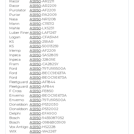
Racor
AS950
•
AR2211
Racor
AS950
•
AR2209
Purolator
AS950
•
AF2209
Puriar
AS950
•
PA2009
Nasa
AS950
•
NR1208
Mann
AS950
•
C1157/2
Mahle
AS950
•
LXS231
Luber Finer
AS950
•
LAF1267
Logan
AS950
•
CFA514M
KS
AS950
•
259AR
KS
AS950
•
50013259
Irlemp
AS950
•
AF2209
Inpeca
AS950
•
SAS2809
Inpeca
AS950
•
J2809E
Fram
AS950
•
CA282SY
Ford
AS950
•
79TU9R500A
Ford
AS950
•
BECC9E637A
Ford
AS950
•
BEOC9E673A
Fleetguard
AS950
•
AF1844
Fleetguard
AS950
•
AF844
F Cross
AS950
•
FE850
Envemo
AS950
•
BEOC9E673A
Envemo
AS950
•
79TU9R500A
Donaldson
AS950
•
P532030
Donaldson
AS950
•
P532002
Delphi
AS950
•
EFA900
Bosch
AS950
•
9455087052
Bosch
AS950
•
0986B03909
Vox Antigo
AS950
•
HS2228
WIX
AS950
•
W42267