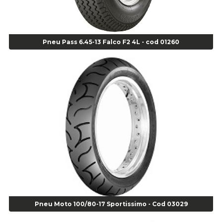
Alicate Corte Frontal - Cod 02685
Alicate Corte Lateral Força Dupla - Cod 03105
Alicate de Corte Diagonal - cod 02138
Pneu Pass 6.45-13 Falco F2 4L - cod 01260
Alicate de Pressão Corneta (Cód. 01780)
Alicate de Pressão Gedore - Cod 01856
Alicate para Abracadeira 3/16" x 1.3/16" 29840 - Gedore - Cod 02174
Alicate para Anéis Externos Bico Reto - Gedore A2 - Cod 00894
Alicate para Anéis Externos com Bico Curvo - Gedore A21 - Cod 00895
Alicate para Anéis Internos Bico Curvo - Gedore J21 - Cod 00893
Alicate para Anéis Tipo Trava Câmbio 8134 Gedore - Cod 02008
Alicate para Balanceamento - Cod 03078
Alicate para trava de cambio 398 11" - Corneta - Cod 03113
Alicate Universal - Cod 01718
Alicate Universal 8" Gedore - Cod 00133
Anel
Anel Centralizador Fiat 4 pçs - Amarelo - Cod 00517
Pneu Moto 100/80-17 Sportissimo - Cod 03029
Anel Centralizador Ford 4pçs - Verde - Cod 00518
Anel Centralizador GM 4 pçs - Azul - Cod 00519