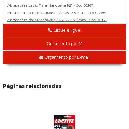
Abraçadeira Latão Para Mangueira 1/2" - Cod 02167
Abracadeira para Mangueira 1.1/2" 25 - 38 mm - Cod 00158
Abracadeira para Mangueira 1.3/4" 22 - 44 mm - Cod 00159
Abracadeira para Mangueira 1/2' 14 - 22 - Cod 02585
Clique e ligue!
Abracadeira para Mangueira 1/4" 9 - 13 mm - Cod 00160
Abracadeira para Mangueira 2" 44 - 57 - Cod 02471
Orçamento por
Abraçadeira para mangueira 22 - 32 - Cod 02587
Abracadeira para Mangueira 3' 70 - 89 - Cod 02588
Orçamento por E-mail
Abracadeira para Mangueira 3/8" 13 - 19 - Cod 02169
Abracadeira para Mangueira 5/16" 12 - 16 - Cod 02170
Abraçadeira para Mangueira 57 - 70 - Cod 03429
Adaptador
Páginas relacionadas
Adaptador Espaçador de Rofda Univ 2pçs - Cod 00593
Adaptador para Válvula Jumbo 1451B - Cod 02436
Chave da Bucha Excentrica de Cambagem Ford (Cód. 01625)
Adesivos
Adesivo Junta Motor 3M-73gr - Cod 00925
Super Bonder 05grs - Cod 00853