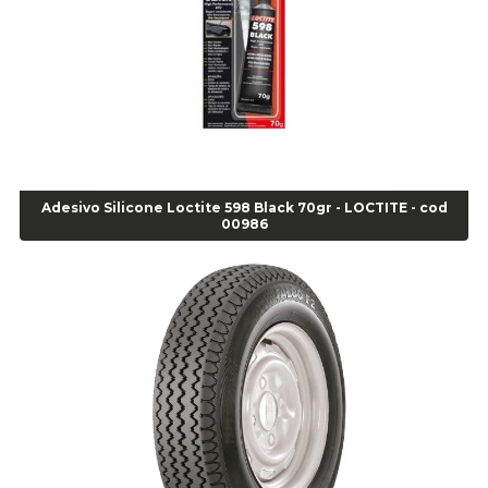
Super Bonder 60 segundos 20 grs - cod 03640
Agulha
Agulha Escariadora Passeio - Cod 02978
Agulha Escariadora/ Alargadora Caminhão - COD. 02342
Agulha Inserto Pneu s/ câmara - Caminhão - Cod 01909
Agulha Inserto Pneu s/ câmara - Moto - cod 02973
Agulha Inserto Pneus s/ câmara - Passeio - Cod 00163
Adesivo Silicone Loctite 598 Black 70gr - LOCTITE - cod
Agulha para Aplicação Vipstem- Vipal - Cod 02558
00986
Escareador para Inserto de Passeio - Cod 00164
Alicate
Alicate Anéis Interno Reto 3.3/8 pol x 6.1/2 pol - cod 00977
Alicate Bico Curvo - Cod 01781
Alicate Bico Reto - Cod 02804
Alicate Bico Reto para Anéis Internos - Cod 00892
Alicate Bico Reto Tipo Telefone - Cod 02911
Alicate Bomba D Água - Cod 01326
Alicate Corte Diagonal - Cod 02138
Alicate Corte Frontal - Cod 02685