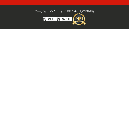
Bico Inflador Duplo 300 mm - Cod 03245
Copyright © Atar. (Lei 9610 de 19/02/1998)
Bico Inflador Duplo 825 L Schweers - Cod 00207
W3C
W3C
Bico Inflador Duplo sem Retenção 0506 Schweers - Cod 02638
Bico Inflador Jumbo tipo Engate 9038 - Cod 02019
Bico Inflador Prendedor 9030.114 sem Retenção - Cod 00215
Bico Inflador Prendedor com Retenção 9030-113 - Cod 00214
Bico para Comando Graxa Fino - Cod 02183
Borracha Reparo Bico Prend 9030 SCH com 10 pcs (Cód. 03723)
Inflador auto - travante sem retencao modelo europeu MS 18 espigao
1/4' - Cod 02578
Inflador auto-travante sem retenção com presilha MS 11 trava metálica
espigão 1/4' - cod 01532
Inflador com bocal duplo com ret e com trava 703 rosca fêmea 1/4" e
manopla anatômica - Cod 01570
Inflador com bocal duplo com retenção 8159 L (longo 300 mm) rosca
fêmea 1/4" - Cod 02669
Inflador com bocal duplo com retenção jumbo 1417 - Cod 02189
Inflador com bocal reto longo 1295 com retenção - Schweers Cód.
03427