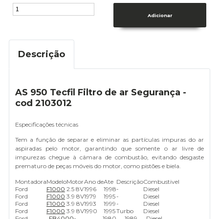
Descrição
AS 950 Tecfil Filtro de ar Segurança -
cod 2103012
Especificações técnicas
Tem a função de separar e eliminar as partículas impuras do ar
aspiradas pelo motor, garantindo que somente o ar livre de
impurezas chegue à câmara de combustão, evitando desgaste
prematuro de peças móveis do motor, como pistões e biela.
Montadora
Modelo
Motor
Ano de
Ate
Descrição
Combustivel
Ford
F1000
2.5 8V
1996
1998
-
Diesel
Ford
F1000
3.9 8V
1979
1995
-
Diesel
Ford
F1000
3.9 8V
1993
1999
-
Diesel
Ford
F1000
3.9 8V
1990
1995
Turbo
Diesel
Ford
FB4000
-
1980
1989
Diesel