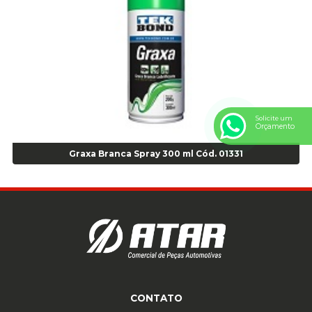
Anel Centralizador Renault 4pçs - Marrom - Cod 01467
Anel Centralizador Toyota 4pçs - Preto - Cod 01335
Anel Centralizador VW 4pçs - Laranja - Cod 00520
Anel de vedação Jumbo OR-224 TG - Cod: 03749
Anel de vedação Jumbo OR-449 Cod: 03752
Anel p/ montagem de pneu s/cam aro 22,5 - Cod 00166
Anel para Montagem do Pneu Sem Câmara Aro 24,5 - Cod 02935
Solicite um
Anel para Vedação OR 25 - Cod 01766
Orçamento
Anel para Vedação OR 325 - Cod 03390
Graxa Branca Spray 300 ml Cód. 01331
Anel para Vedação OR 325 Nacional -Cod 01768
Anel para Vedação OR 329 - Cod 01769
Anel para Vedação OR 329 - Cod 01774
Anel para Vedação OR 333 - Cod 01770
Anel para Vedação OR 335 Importado - Cod 01771
Anel para Vedação OR 339 - Cod 01772
Anel para Vedação OR 345 - Cod 01773
Anel para Vedação OR 451 - Cod 01775
CONTATO
Anel para Vedação OR 88 - Cod 01767