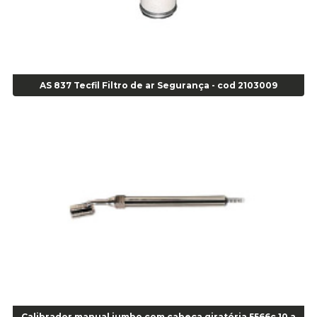
Agulha Escariadora Passeio - Cod 02978
Agulha Escariadora/ Alargadora Caminhão - COD. 02342
Agulha Inserto Pneu s/ câmara - Caminhão - Cod 01909
Agulha Inserto Pneu s/ câmara - Moto - cod 02973
Agulha Inserto Pneus s/ câmara - Passeio - Cod 00163
AS 837 Tecfil Filtro de ar Segurança - cod 2103009
Agulha para Aplicação Vipstem- Vipal - Cod 02558
Escareador para Inserto de Passeio - Cod 00164
Alicate
Alicate Anéis Interno Reto 3.3/8 pol x 6.1/2 pol - cod 00977
Alicate Bico Curvo - Cod 01781
Alicate Bico Reto - Cod 02804
Alicate Bico Reto para Anéis Internos - Cod 00892
Alicate Bico Reto Tipo Telefone - Cod 02911
Alicate Bomba D Água - Cod 01326
Alicate Corte Diagonal - Cod 02138
Alicate Corte Frontal - Cod 02685
Alicate Corte Frontal - Cod 02685
Alicate Corte Lateral Força Dupla - Cod 03105
Calibrador manual jumbo com cabeça giratória 5566c 10 a