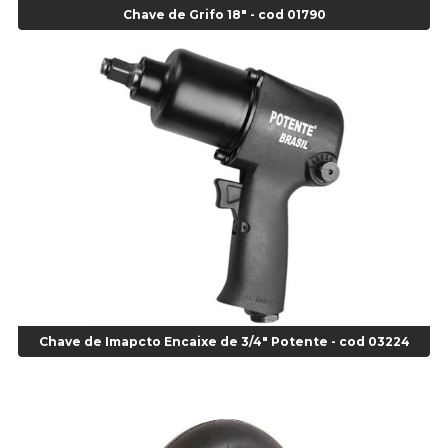
Alicate de Corte Diagonal - cod 02138
Chave de Grifo 18" - cod 01790
Alicate de Pressão Corneta (Cód. 01780)
Alicate de Pressão Gedore - Cod 01856
Alicate para Abracadeira 3/16" x 1.3/16" 29840 - Gedore - Cod 02174
Alicate para Anéis Externos Bico Reto - Gedore A2 - Cod 00894
Alicate para Anéis Externos com Bico Curvo - Gedore A21 - Cod 00895
Alicate para Anéis Internos Bico Curvo - Gedore J21 - Cod 00893
Alicate para Anéis Tipo Trava Câmbio 8134 Gedore - Cod 02008
Alicate para Balanceamento - Cod 03078
Alicate para trava de cambio 398 11" - Corneta - Cod 03113
Alicate Universal - Cod 01718
Alicate Universal 8" Gedore - Cod 00133
Anel
Anel Centralizador Fiat 4 pçs - Amarelo - Cod 00517
Chave de Imapcto Encaixe de 3/4" Potente - cod 03224
Anel Centralizador Ford 4pçs - Verde - Cod 00518
Anel Centralizador GM 4 pçs - Azul - Cod 00519
Anel Centralizador Honda 4 pçs - Vermelho - Cod 01465
Anel Centralizador Peugeot 4pçs - Branco - Cod 01466