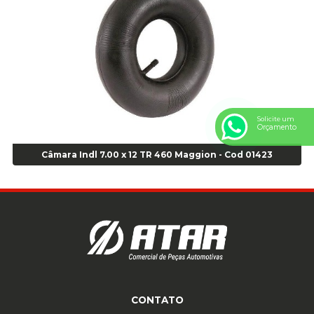
Anel Centralizador Renault 4pçs - Marrom - Cod 01467
Anel Centralizador Toyota 4pçs - Preto - Cod 01335
Anel Centralizador VW 4pçs - Laranja - Cod 00520
Anel de vedação Jumbo OR-224 TG - Cod: 03749
Anel de vedação Jumbo OR-449 Cod: 03752
Anel p/ montagem de pneu s/cam aro 22,5 - Cod 00166
Anel para Montagem do Pneu Sem Câmara Aro 24,5 - Cod 02935
Solicite um
Anel para Vedação OR 25 - Cod 01766
Orçamento
Anel para Vedação OR 325 - Cod 03390
Câmara Indl 7.00 x 12 TR 460 Maggion - Cod 01423
Anel para Vedação OR 325 Nacional -Cod 01768
Anel para Vedação OR 329 - Cod 01769
Anel para Vedação OR 329 - Cod 01774
Anel para Vedação OR 333 - Cod 01770
Anel para Vedação OR 335 Importado - Cod 01771
Anel para Vedação OR 339 - Cod 01772
Anel para Vedação OR 345 - Cod 01773
Anel para Vedação OR 451 - Cod 01775
CONTATO
Anel para Vedação OR 88 - Cod 01767