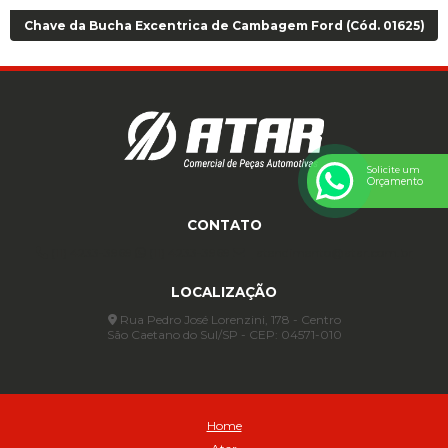
Chave da Bucha Excentrica de Cambagem Ford (Cód. 01625)
Solicite um
Orçamento
CONTATO
(11) 4233-3969
(11) 4233-3969
atendimento@atar.com.br
LOCALIZAÇÃO
Rua Pedro José Lorenzini, 178 - Centro
São Caetano do Sul/SP - CEP: 04571-010
Home