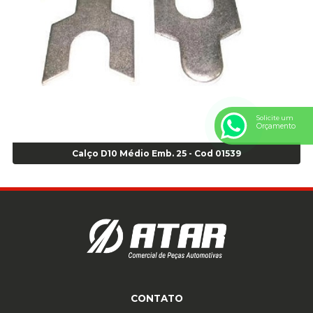
Anel Centralizador Toyota 4pçs - Preto - Cod 01335
Anel Centralizador VW 4pçs - Laranja - Cod 00520
Anel de vedação Jumbo OR-224 TG - Cod: 03749
Anel de vedação Jumbo OR-449 Cod: 03752
Anel p/ montagem de pneu s/cam aro 22,5 - Cod 00166
Anel para Montagem do Pneu Sem Câmara Aro 24,5 - Cod 02935
Anel para Vedação OR 25 - Cod 01766
Solicite um
Orçamento
Anel para Vedação OR 325 - Cod 03390
Anel para Vedação OR 325 Nacional -Cod 01768
Calço D10 Médio Emb. 25 - Cod 01539
Anel para Vedação OR 329 - Cod 01769
Anel para Vedação OR 329 - Cod 01774
Anel para Vedação OR 333 - Cod 01770
Anel para Vedação OR 335 Importado - Cod 01771
Anel para Vedação OR 339 - Cod 01772
Anel para Vedação OR 345 - Cod 01773
Anel para Vedação OR 451 - Cod 01775
Anel para Vedação OR 88 - Cod 01767
CONTATO
Assentadores de Talão