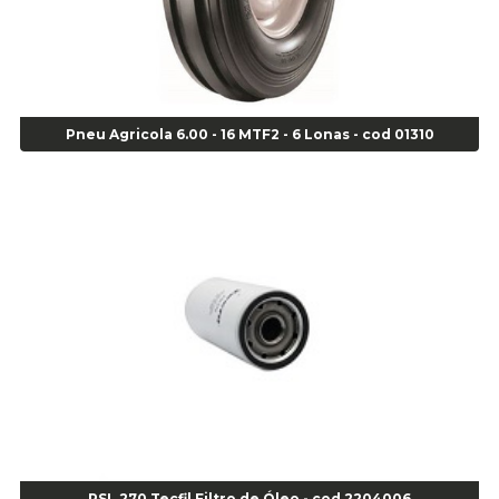
Agulha Escariadora Passeio - Cod 02978
Agulha Escariadora/ Alargadora Caminhão - COD. 02342
Agulha Inserto Pneu s/ câmara - Caminhão - Cod 01909
Agulha Inserto Pneu s/ câmara - Moto - cod 02973
Agulha Inserto Pneus s/ câmara - Passeio - Cod 00163
Pneu Agricola 6.00 - 16 MTF2 - 6 Lonas - cod 01310
Agulha para Aplicação Vipstem- Vipal - Cod 02558
Escareador para Inserto de Passeio - Cod 00164
Alicate
Alicate Anéis Interno Reto 3.3/8 pol x 6.1/2 pol - cod 00977
Alicate Bico Curvo - Cod 01781
Alicate Bico Reto - Cod 02804
Alicate Bico Reto para Anéis Internos - Cod 00892
Alicate Bico Reto Tipo Telefone - Cod 02911
Alicate Bomba D Água - Cod 01326
Alicate Corte Diagonal - Cod 02138
Alicate Corte Frontal - Cod 02685
Alicate Corte Frontal - Cod 02685
Alicate Corte Lateral Força Dupla - Cod 03105
PSL 270 Tecfil Filtro de Óleo - cod 2204006