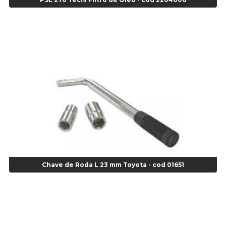
Alicate de Corte Diagonal - cod 02138
Alicate de Pressão Corneta (Cód. 01780)
Alicate de Pressão Gedore - Cod 01856
Alicate para Abracadeira 3/16" x 1.3/16" 29840 - Gedore - Cod 02174
Alicate para Anéis Externos Bico Reto - Gedore A2 - Cod 00894
Alicate para Anéis Externos com Bico Curvo - Gedore A21 - Cod 00895
Alicate para Anéis Internos Bico Curvo - Gedore J21 - Cod 00893
Alicate para Anéis Tipo Trava Câmbio 8134 Gedore - Cod 02008
Alicate para Balanceamento - Cod 03078
Alicate para trava de cambio 398 11" - Corneta - Cod 03113
Alicate Universal - Cod 01718
Alicate Universal 8" Gedore - Cod 00133
Anel
Chave de Roda L 23 mm Toyota - cod 01651
Anel Centralizador Fiat 4 pçs - Amarelo - Cod 00517
Anel Centralizador Ford 4pçs - Verde - Cod 00518
Anel Centralizador GM 4 pçs - Azul - Cod 00519
Anel Centralizador Honda 4 pçs - Vermelho - Cod 01465
Anel Centralizador Peugeot 4pçs - Branco - Cod 01466