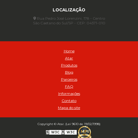
Assentadores de Talão
LOCALIZAÇÃO
Assentador de Talão Pneu sem Câmara - Cod 01558
Automático
Rua Pedro José Lorenzini, 178 - Centro
São Caetano do Sul/SP - CEP: 04571-010
Automático para compressor 125 a 175 libras - Cod 02206
Avental
Avental de Raspa sem Emenda 1,2mt - Cod 01925
Balanceamento Automático Pneu Carga
Home
Balanceamento automatico SBBA - 282 pacote com 282g - Cod
Atar
02517
Produtos
Balanceamento Automático SBBA 113 Pacote com 113g - Cod 03197
Blog
Balanceamento Automático SBBA 170 Pacote com 170g - Cod
Parceiros
027925
FAQ
Balanceamento Automático SBBA- 340 Pacote com 340g - Cod
02175
Informações
Contato
Bico Infladores
Mapa do site
BICO INF DUPLO LONGO CURVO 90 1295LC - cod 03631
Bico Inflador 5/16 Schweers - Cod 02449
Bico Inflador Duplo 300 mm - Cod 03245
Copyright © Atar. (Lei 9610 de 19/02/1998)
Bico Inflador Duplo 825 L Schweers - Cod 00207
W3C
W3C