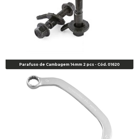
Super Bonder 05grs - Cod 00853
Super Bonder 60 segundos 20 grs - cod 03640
Agulha
Agulha Escariadora Passeio - Cod 02978
Agulha Escariadora/ Alargadora Caminhão - COD. 02342
Agulha Inserto Pneu s/ câmara - Caminhão - Cod 01909
Agulha Inserto Pneu s/ câmara - Moto - cod 02973
Agulha Inserto Pneus s/ câmara - Passeio - Cod 00163
Parafuso de Cambagem 14mm 2 pcs - Cód. 01620
Agulha para Aplicação Vipstem- Vipal - Cod 02558
Escareador para Inserto de Passeio - Cod 00164
Alicate
Alicate Anéis Interno Reto 3.3/8 pol x 6.1/2 pol - cod 00977
Alicate Bico Curvo - Cod 01781
Alicate Bico Reto - Cod 02804
Alicate Bico Reto para Anéis Internos - Cod 00892
Alicate Bico Reto Tipo Telefone - Cod 02911
Alicate Bomba D Água - Cod 01326
Alicate Corte Diagonal - Cod 02138