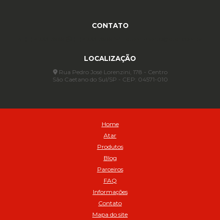
Anel para Vedação OR 345 - Cod 01773
Anel para Vedação OR 451 - Cod 01775
CONTATO
Anel para Vedação OR 88 - Cod 01767
(11) 4233-3969
(11) 4233-3969
atendimento@atar.com.br
Assentadores de Talão
LOCALIZAÇÃO
Assentador de Talão Pneu sem Câmara - Cod 01558
Automático
Rua Pedro José Lorenzini, 178 - Centro
São Caetano do Sul/SP - CEP: 04571-010
Automático para compressor 125 a 175 libras - Cod 02206
Avental
Avental de Raspa sem Emenda 1,2mt - Cod 01925
Balanceamento Automático Pneu Carga
Home
Balanceamento automatico SBBA - 282 pacote com 282g - Cod
Atar
02517
Produtos
Balanceamento Automático SBBA 113 Pacote com 113g - Cod 03197
Blog
Balanceamento Automático SBBA 170 Pacote com 170g - Cod
Parceiros
027925
FAQ
Balanceamento Automático SBBA- 340 Pacote com 340g - Cod
02175
Informações
Contato
Bico Infladores
Mapa do site
BICO INF DUPLO LONGO CURVO 90 1295LC - cod 03631