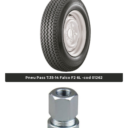
Alicate para Abracadeira 3/16" x 1.3/16" 29840 - Gedore - Cod 02174
Alicate para Anéis Externos Bico Reto - Gedore A2 - Cod 00894
Alicate para Anéis Externos com Bico Curvo - Gedore A21 - Cod 00895
Alicate para Anéis Internos Bico Curvo - Gedore J21 - Cod 00893
Alicate para Anéis Tipo Trava Câmbio 8134 Gedore - Cod 02008
Alicate para Balanceamento - Cod 03078
Alicate para trava de cambio 398 11" - Corneta - Cod 03113
Alicate Universal - Cod 01718
Alicate Universal 8" Gedore - Cod 00133
Anel
Pneu Pass 7.35-14 Falco F2 6L -cod 01262
Anel Centralizador Fiat 4 pçs - Amarelo - Cod 00517
Anel Centralizador Ford 4pçs - Verde - Cod 00518
Anel Centralizador GM 4 pçs - Azul - Cod 00519
Anel Centralizador Honda 4 pçs - Vermelho - Cod 01465
Anel Centralizador Peugeot 4pçs - Branco - Cod 01466
Anel Centralizador Renault 4pçs - Marrom - Cod 01467
Anel Centralizador Toyota 4pçs - Preto - Cod 01335
Anel Centralizador VW 4pçs - Laranja - Cod 00520