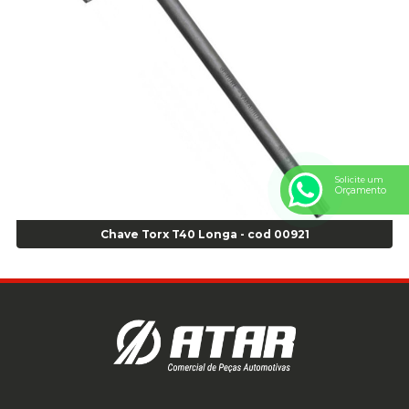
Anel Centralizador Peugeot 4pçs - Branco - Cod 01466
Anel Centralizador Renault 4pçs - Marrom - Cod 01467
Anel Centralizador Toyota 4pçs - Preto - Cod 01335
Anel Centralizador VW 4pçs - Laranja - Cod 00520
Anel de vedação Jumbo OR-224 TG - Cod: 03749
Anel de vedação Jumbo OR-449 Cod: 03752
Anel p/ montagem de pneu s/cam aro 22,5 - Cod 00166
Anel para Montagem do Pneu Sem Câmara Aro 24,5 - Cod 02935
Solicite um
Anel para Vedação OR 25 - Cod 01766
Orçamento
Anel para Vedação OR 325 - Cod 03390
Anel para Vedação OR 325 Nacional -Cod 01768
Chave Torx T40 Longa - cod 00921
Anel para Vedação OR 329 - Cod 01769
Anel para Vedação OR 329 - Cod 01774
Anel para Vedação OR 333 - Cod 01770
Anel para Vedação OR 335 Importado - Cod 01771
Anel para Vedação OR 339 - Cod 01772
Anel para Vedação OR 345 - Cod 01773
Anel para Vedação OR 451 - Cod 01775