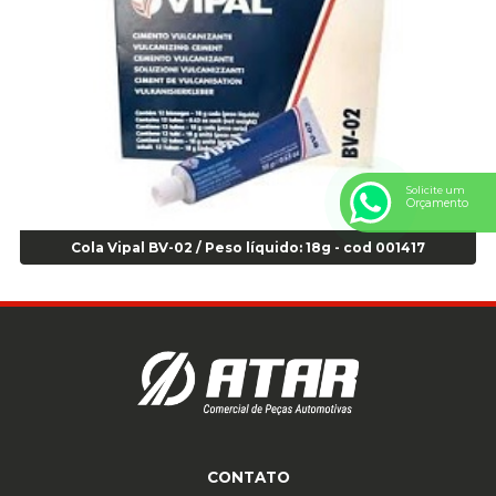
Anel Centralizador Renault 4pçs - Marrom - Cod 01467
Anel Centralizador Toyota 4pçs - Preto - Cod 01335
Anel Centralizador VW 4pçs - Laranja - Cod 00520
Anel de vedação Jumbo OR-224 TG - Cod: 03749
Anel de vedação Jumbo OR-449 Cod: 03752
Anel p/ montagem de pneu s/cam aro 22,5 - Cod 00166
Anel para Montagem do Pneu Sem Câmara Aro 24,5 - Cod 02935
Solicite um
Anel para Vedação OR 25 - Cod 01766
Orçamento
Anel para Vedação OR 325 - Cod 03390
Cola Vipal BV-02 / Peso líquido: 18g - cod 001417
Anel para Vedação OR 325 Nacional -Cod 01768
Anel para Vedação OR 329 - Cod 01769
Anel para Vedação OR 329 - Cod 01774
Anel para Vedação OR 333 - Cod 01770
Anel para Vedação OR 335 Importado - Cod 01771
Anel para Vedação OR 339 - Cod 01772
Anel para Vedação OR 345 - Cod 01773
Anel para Vedação OR 451 - Cod 01775
CONTATO
Anel para Vedação OR 88 - Cod 01767