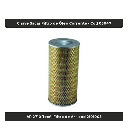
Agulha Inserto Pneu s/ câmara - Caminhão - Cod 01909
Agulha Inserto Pneu s/ câmara - Moto - cod 02973
Agulha Inserto Pneus s/ câmara - Passeio - Cod 00163
Chave Sacar Filtro de Óleo Corrente - Cod 03047
Agulha para Aplicação Vipstem- Vipal - Cod 02558
Escareador para Inserto de Passeio - Cod 00164
Alicate
Alicate Anéis Interno Reto 3.3/8 pol x 6.1/2 pol - cod 00977
Alicate Bico Curvo - Cod 01781
Alicate Bico Reto - Cod 02804
Alicate Bico Reto para Anéis Internos - Cod 00892
Alicate Bico Reto Tipo Telefone - Cod 02911
Alicate Bomba D Água - Cod 01326
Alicate Corte Diagonal - Cod 02138
Alicate Corte Frontal - Cod 02685
Alicate Corte Frontal - Cod 02685
Alicate Corte Lateral Força Dupla - Cod 03105
AP 2710 Tecfil Filtro de Ar - cod 2101005
Alicate de Corte Diagonal - cod 02138
Alicate de Pressão Corneta (Cód. 01780)