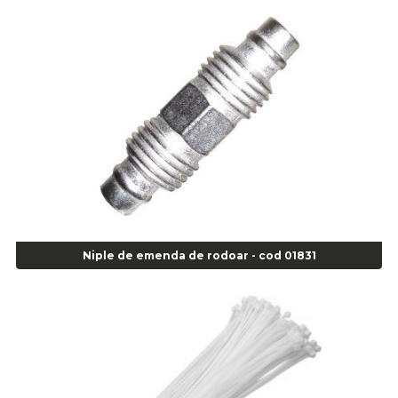
Alicate de Pressão Gedore - Cod 01856
Alicate para Abracadeira 3/16" x 1.3/16" 29840 - Gedore - Cod 02174
Alicate para Anéis Externos Bico Reto - Gedore A2 - Cod 00894
Alicate para Anéis Externos com Bico Curvo - Gedore A21 - Cod 00895
Alicate para Anéis Internos Bico Curvo - Gedore J21 - Cod 00893
Alicate para Anéis Tipo Trava Câmbio 8134 Gedore - Cod 02008
Alicate para Balanceamento - Cod 03078
Alicate para trava de cambio 398 11" - Corneta - Cod 03113
Alicate Universal - Cod 01718
Alicate Universal 8" Gedore - Cod 00133
Anel
Niple de emenda de rodoar - cod 01831
Anel Centralizador Fiat 4 pçs - Amarelo - Cod 00517
Anel Centralizador Ford 4pçs - Verde - Cod 00518
Anel Centralizador GM 4 pçs - Azul - Cod 00519
Anel Centralizador Honda 4 pçs - Vermelho - Cod 01465
Anel Centralizador Peugeot 4pçs - Branco - Cod 01466
Anel Centralizador Renault 4pçs - Marrom - Cod 01467
Anel Centralizador Toyota 4pçs - Preto - Cod 01335