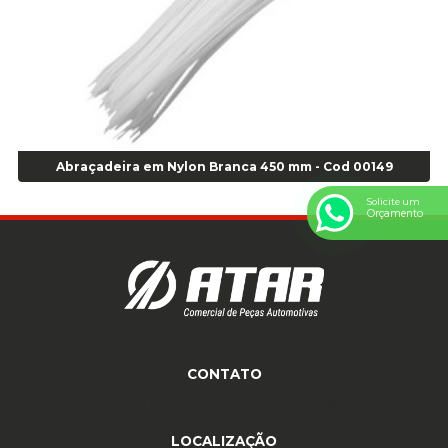
Anel Centralizador VW 4pçs - Laranja - Cod 00520
Anel de vedação Jumbo OR-224 TG - Cod: 03749
Anel de vedação Jumbo OR-449 Cod: 03752
Anel p/ montagem de pneu s/cam aro 22,5 - Cod 00166
Anel para Montagem do Pneu Sem Câmara Aro 24,5 - Cod 02935
Anel para Vedação OR 25 - Cod 01766
Anel para Vedação OR 325 - Cod 03390
Abraçadeira em Nylon Branca 450 mm - Cod 00149
Anel para Vedação OR 325 Nacional -Cod 01768
Solicite um
Orçamento
Anel para Vedação OR 329 - Cod 01769
Anel para Vedação OR 329 - Cod 01774
Anel para Vedação OR 333 - Cod 01770
Anel para Vedação OR 335 Importado - Cod 01771
Anel para Vedação OR 339 - Cod 01772
Anel para Vedação OR 345 - Cod 01773
Anel para Vedação OR 451 - Cod 01775
CONTATO
Anel para Vedação OR 88 - Cod 01767
(11) 4233-3969
(11) 4233-3969
atendimento@atar.com.br
Assentadores de Talão
LOCALIZAÇÃO
Assentador de Talão Pneu sem Câmara - Cod 01558