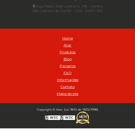
Automático
Rua Pedro José Lorenzini, 178 - Centro
São Caetano do Sul/SP - CEP: 04571-010
Automático para compressor 125 a 175 libras - Cod 02206
Avental
Avental de Raspa sem Emenda 1,2mt - Cod 01925
Balanceamento Automático Pneu Carga
Home
Balanceamento automatico SBBA - 282 pacote com 282g - Cod
Atar
02517
Produtos
Balanceamento Automático SBBA 113 Pacote com 113g - Cod 03197
Blog
Balanceamento Automático SBBA 170 Pacote com 170g - Cod
Parceiros
027925
FAQ
Balanceamento Automático SBBA- 340 Pacote com 340g - Cod
02175
Informações
Contato
Bico Infladores
Mapa do site
BICO INF DUPLO LONGO CURVO 90 1295LC - cod 03631
Bico Inflador 5/16 Schweers - Cod 02449
Bico Inflador Duplo 300 mm - Cod 03245
Copyright © Atar. (Lei 9610 de 19/02/1998)
Bico Inflador Duplo 825 L Schweers - Cod 00207
W3C
W3C
Bico Inflador Duplo sem Retenção 0506 Schweers - Cod 02638
Bico Inflador Jumbo tipo Engate 9038 - Cod 02019