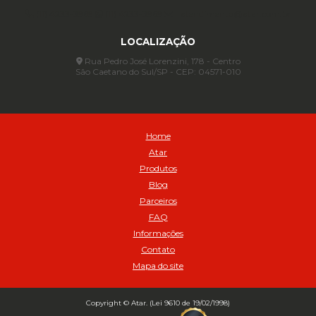
Anel para Vedação OR 88 - Cod 01767
(11) 4233-3969
(11) 4233-3969
atendimento@atar.com.br
Assentadores de Talão
LOCALIZAÇÃO
Assentador de Talão Pneu sem Câmara - Cod 01558
Automático
Rua Pedro José Lorenzini, 178 - Centro
São Caetano do Sul/SP - CEP: 04571-010
Automático para compressor 125 a 175 libras - Cod 02206
Avental
Avental de Raspa sem Emenda 1,2mt - Cod 01925
Balanceamento Automático Pneu Carga
Home
Balanceamento automatico SBBA - 282 pacote com 282g - Cod
Atar
02517
Produtos
Balanceamento Automático SBBA 113 Pacote com 113g - Cod 03197
Blog
Balanceamento Automático SBBA 170 Pacote com 170g - Cod
Parceiros
027925
FAQ
Balanceamento Automático SBBA- 340 Pacote com 340g - Cod
02175
Informações
Contato
Bico Infladores
Mapa do site
BICO INF DUPLO LONGO CURVO 90 1295LC - cod 03631
Bico Inflador 5/16 Schweers - Cod 02449
Bico Inflador Duplo 300 mm - Cod 03245
Copyright © Atar. (Lei 9610 de 19/02/1998)