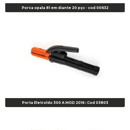
Alicate Corte Lateral Força Dupla - Cod 03105
Porca opala 81 em diante 20 pçs - cod 00632
Alicate de Corte Diagonal - cod 02138
Alicate de Pressão Corneta (Cód. 01780)
Alicate de Pressão Gedore - Cod 01856
Alicate para Abracadeira 3/16" x 1.3/16" 29840 - Gedore - Cod 02174
Alicate para Anéis Externos Bico Reto - Gedore A2 - Cod 00894
Alicate para Anéis Externos com Bico Curvo - Gedore A21 - Cod 00895
Alicate para Anéis Internos Bico Curvo - Gedore J21 - Cod 00893
Alicate para Anéis Tipo Trava Câmbio 8134 Gedore - Cod 02008
Alicate para Balanceamento - Cod 03078
Alicate para trava de cambio 398 11" - Corneta - Cod 03113
Alicate Universal - Cod 01718
Alicate Universal 8" Gedore - Cod 00133
Anel
Porta Eletroldo 300 A MOD 2016 : Cod 03803
Anel Centralizador Fiat 4 pçs - Amarelo - Cod 00517
Anel Centralizador Ford 4pçs - Verde - Cod 00518
Anel Centralizador GM 4 pçs - Azul - Cod 00519
Anel Centralizador Honda 4 pçs - Vermelho - Cod 01465