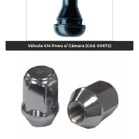
Agulha
Agulha Escariadora Passeio - Cod 02978
Agulha Escariadora/ Alargadora Caminhão - COD. 02342
Agulha Inserto Pneu s/ câmara - Caminhão - Cod 01909
Agulha Inserto Pneu s/ câmara - Moto - cod 02973
Agulha Inserto Pneus s/ câmara - Passeio - Cod 00163
Válvula 414 Pneu s/ Câmara (Cód. 00672)
Agulha para Aplicação Vipstem- Vipal - Cod 02558
Escareador para Inserto de Passeio - Cod 00164
Alicate
Alicate Anéis Interno Reto 3.3/8 pol x 6.1/2 pol - cod 00977
Alicate Bico Curvo - Cod 01781
Alicate Bico Reto - Cod 02804
Alicate Bico Reto para Anéis Internos - Cod 00892
Alicate Bico Reto Tipo Telefone - Cod 02911
Alicate Bomba D Água - Cod 01326
Alicate Corte Diagonal - Cod 02138
Alicate Corte Frontal - Cod 02685
Alicate Corte Frontal - Cod 02685