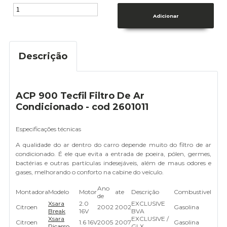
Descrição
ACP 900 Tecfil Filtro De Ar
Condicionado - cod 2601011
Especificações técnicas
A qualidade do ar dentro do carro depende muito do filtro de ar
condicionado. É ele que evita a entrada de poeira, pólen, germes,
bactérias e outras partículas indesejáveis, além de maus odores e
gases, melhorando o conforto na cabine do veículo.
Ano
Montadora
Modelo
Motor
ate
Descrição
Combustivel
de
Xsara
2.0
EXCLUSIVE
Citroen
2002
2002
Gasolina
Break
16V
BVA
Xsara
EXCLUSIVE /
Citroen
1.6 16V
2005
2007
Gasolina
Picasso
GLX