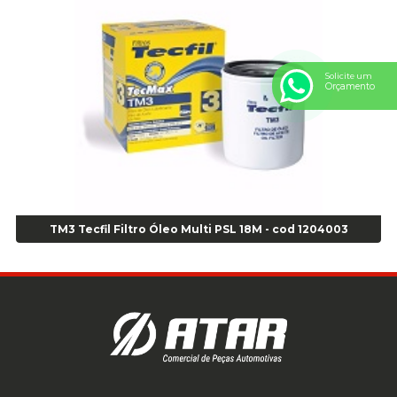
Anel Centralizador Peugeot 4pçs - Branco - Cod 01466
Anel Centralizador Renault 4pçs - Marrom - Cod 01467
Anel Centralizador Toyota 4pçs - Preto - Cod 01335
Anel Centralizador VW 4pçs - Laranja - Cod 00520
Solicite um
Orçamento
Anel de vedação Jumbo OR-224 TG - Cod: 03749
Anel de vedação Jumbo OR-449 Cod: 03752
Anel p/ montagem de pneu s/cam aro 22,5 - Cod 00166
Anel para Montagem do Pneu Sem Câmara Aro 24,5 - Cod 02935
Anel para Vedação OR 25 - Cod 01766
Anel para Vedação OR 325 - Cod 03390
Anel para Vedação OR 325 Nacional -Cod 01768
TM3 Tecfil Filtro Óleo Multi PSL 18M - cod 1204003
Anel para Vedação OR 329 - Cod 01769
Anel para Vedação OR 329 - Cod 01774
Anel para Vedação OR 333 - Cod 01770
Anel para Vedação OR 335 Importado - Cod 01771
Anel para Vedação OR 339 - Cod 01772
Anel para Vedação OR 345 - Cod 01773
Anel para Vedação OR 451 - Cod 01775