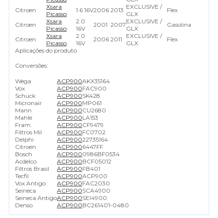
Xsara
EXCLUSIVE /
Citroen
1.6 16V
2006
2013
Flex
Picasso
GLX
Xsara
2.0
EXCLUSIVE /
Citroen
2001
2007
Gasolina
Picasso
16V
GLX
Xsara
2.0
EXCLUSIVE /
Citroen
2006
2011
Flex
Picasso
16V
GLX
Aplicações do produto
Conversões:
Wega
ACP900
AKX35164
Vox
ACP900
FAC900
Schuck
ACP900
SK428
Micronair
ACP900
MP061
Mann
ACP900
CU2680
Mahle
ACP900
LA153
Fram
ACP900
CF9479
Filtros Mil
ACP900
FC0702
Delphi
ACP900
22735164
Citroen
ACP900
6447FF
Bosch
ACP900
0986BF0534
Acdelco
ACP900
BCF05012
Filtros Brasil
ACP900
FB401
Tecfil
ACP900
ACP900
Vox Antigo
ACP900
FAC2030
Seineca
ACP900
SCA4900
Seineca Antigo
ACP900
SEI4900
Denso
ACP900
BC261401-0480