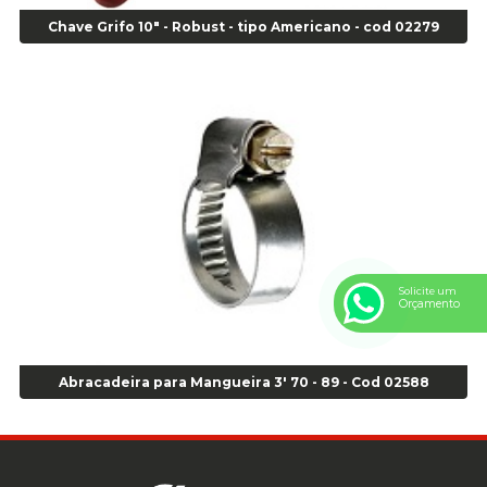
Anel Centralizador Fiat 4 pçs - Amarelo - Cod 00517
Chave Grifo 10" - Robust - tipo Americano - cod 02279
Anel Centralizador Ford 4pçs - Verde - Cod 00518
Anel Centralizador GM 4 pçs - Azul - Cod 00519
Anel Centralizador Honda 4 pçs - Vermelho - Cod 01465
Anel Centralizador Peugeot 4pçs - Branco - Cod 01466
Anel Centralizador Renault 4pçs - Marrom - Cod 01467
Anel Centralizador Toyota 4pçs - Preto - Cod 01335
Anel Centralizador VW 4pçs - Laranja - Cod 00520
Anel de vedação Jumbo OR-224 TG - Cod: 03749
Anel de vedação Jumbo OR-449 Cod: 03752
Anel p/ montagem de pneu s/cam aro 22,5 - Cod 00166
Solicite um
Orçamento
Anel para Montagem do Pneu Sem Câmara Aro 24,5 - Cod 02935
Anel para Vedação OR 25 - Cod 01766
Anel para Vedação OR 325 - Cod 03390
Abracadeira para Mangueira 3' 70 - 89 - Cod 02588
Anel para Vedação OR 325 Nacional -Cod 01768
Anel para Vedação OR 329 - Cod 01769
Anel para Vedação OR 329 - Cod 01774
Anel para Vedação OR 333 - Cod 01770