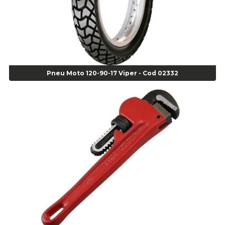
Alicate Bomba D Água - Cod 01326
Alicate Corte Diagonal - Cod 02138
Alicate Corte Frontal - Cod 02685
Alicate Corte Frontal - Cod 02685
Alicate Corte Lateral Força Dupla - Cod 03105
Alicate de Corte Diagonal - cod 02138
Pneu Moto 120-90-17 Viper - Cod 02332
Alicate de Pressão Corneta (Cód. 01780)
Alicate de Pressão Gedore - Cod 01856
Alicate para Abracadeira 3/16" x 1.3/16" 29840 - Gedore - Cod 02174
Alicate para Anéis Externos Bico Reto - Gedore A2 - Cod 00894
Alicate para Anéis Externos com Bico Curvo - Gedore A21 - Cod 00895
Alicate para Anéis Internos Bico Curvo - Gedore J21 - Cod 00893
Alicate para Anéis Tipo Trava Câmbio 8134 Gedore - Cod 02008
Alicate para Balanceamento - Cod 03078
Alicate para trava de cambio 398 11" - Corneta - Cod 03113
Alicate Universal - Cod 01718
Alicate Universal 8" Gedore - Cod 00133
Anel