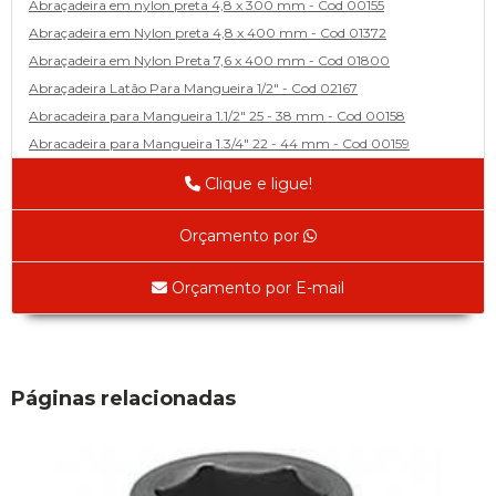
Abraçadeira em nylon preta 4,8 x 300 mm - Cod 00155
Abraçadeira em Nylon preta 4,8 x 400 mm - Cod 01372
Abraçadeira em Nylon Preta 7,6 x 400 mm - Cod 01800
Abraçadeira Latão Para Mangueira 1/2" - Cod 02167
Abracadeira para Mangueira 1.1/2" 25 - 38 mm - Cod 00158
Abracadeira para Mangueira 1.3/4" 22 - 44 mm - Cod 00159
Abracadeira para Mangueira 1/2' 14 - 22 - Cod 02585
Clique e ligue!
Abracadeira para Mangueira 1/4" 9 - 13 mm - Cod 00160
Abracadeira para Mangueira 2" 44 - 57 - Cod 02471
Orçamento por
Abraçadeira para mangueira 22 - 32 - Cod 02587
Abracadeira para Mangueira 3' 70 - 89 - Cod 02588
Orçamento por E-mail
Abracadeira para Mangueira 3/8" 13 - 19 - Cod 02169
Abracadeira para Mangueira 5/16" 12 - 16 - Cod 02170
Abraçadeira para Mangueira 57 - 70 - Cod 03429
Adaptador
Páginas relacionadas
Adaptador Espaçador de Rofda Univ 2pçs - Cod 00593
Adaptador para Válvula Jumbo 1451B - Cod 02436
Chave da Bucha Excentrica de Cambagem Ford (Cód. 01625)