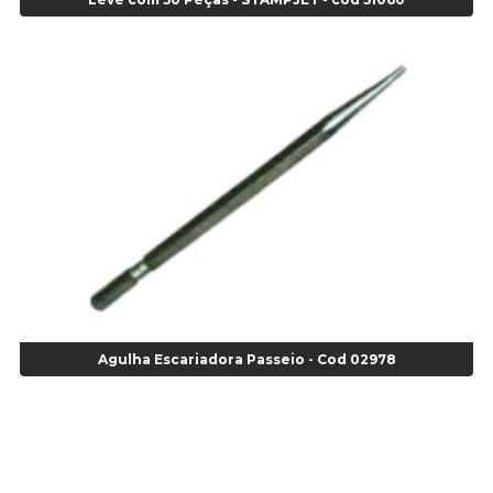
Alicate de Pressão Corneta (Cód. 01780)
Alicate de Pressão Gedore - Cod 01856
Alicate para Abracadeira 3/16" x 1.3/16" 29840 - Gedore - Cod 02174
Alicate para Anéis Externos Bico Reto - Gedore A2 - Cod 00894
Alicate para Anéis Externos com Bico Curvo - Gedore A21 - Cod 00895
Alicate para Anéis Internos Bico Curvo - Gedore J21 - Cod 00893
Alicate para Anéis Tipo Trava Câmbio 8134 Gedore - Cod 02008
Alicate para Balanceamento - Cod 03078
Alicate para trava de cambio 398 11" - Corneta - Cod 03113
Alicate Universal - Cod 01718
Alicate Universal 8" Gedore - Cod 00133
Anel
Anel Centralizador Fiat 4 pçs - Amarelo - Cod 00517
Agulha Escariadora Passeio - Cod 02978
Anel Centralizador Ford 4pçs - Verde - Cod 00518
Anel Centralizador GM 4 pçs - Azul - Cod 00519
Anel Centralizador Honda 4 pçs - Vermelho - Cod 01465
Anel Centralizador Peugeot 4pçs - Branco - Cod 01466
Anel Centralizador Renault 4pçs - Marrom - Cod 01467