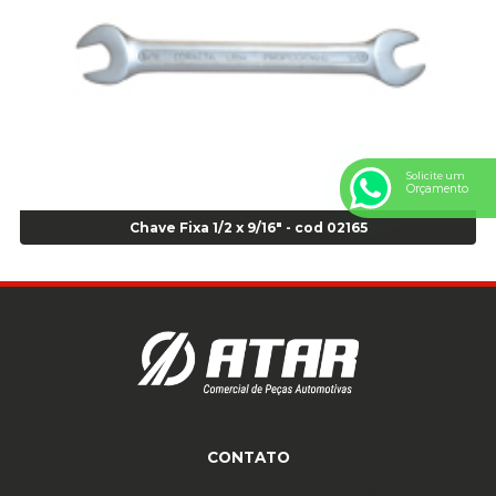
Anel Centralizador Toyota 4pçs - Preto - Cod 01335
Anel Centralizador VW 4pçs - Laranja - Cod 00520
Anel de vedação Jumbo OR-224 TG - Cod: 03749
Anel de vedação Jumbo OR-449 Cod: 03752
Anel p/ montagem de pneu s/cam aro 22,5 - Cod 00166
Anel para Montagem do Pneu Sem Câmara Aro 24,5 - Cod 02935
Solicite um
Anel para Vedação OR 25 - Cod 01766
Orçamento
Anel para Vedação OR 325 - Cod 03390
Chave Fixa 1/2 x 9/16" - cod 02165
Anel para Vedação OR 325 Nacional -Cod 01768
Anel para Vedação OR 329 - Cod 01769
Anel para Vedação OR 329 - Cod 01774
Anel para Vedação OR 333 - Cod 01770
Anel para Vedação OR 335 Importado - Cod 01771
Anel para Vedação OR 339 - Cod 01772
Anel para Vedação OR 345 - Cod 01773
Anel para Vedação OR 451 - Cod 01775
CONTATO
Anel para Vedação OR 88 - Cod 01767
Assentadores de Talão
(11) 4233-3969
(11) 4233-3969
atendimento@atar.com.br