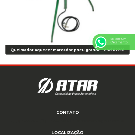
Anel de vedação Jumbo OR-224 TG - Cod: 03749
Anel de vedação Jumbo OR-449 Cod: 03752
Anel p/ montagem de pneu s/cam aro 22,5 - Cod 00166
Anel para Montagem do Pneu Sem Câmara Aro 24,5 - Cod 02935
Anel para Vedação OR 25 - Cod 01766
Solicite um
Orçamento
Anel para Vedação OR 325 - Cod 03390
Queimador aquecer marcador pneu grande - cod 02201
Anel para Vedação OR 325 Nacional -Cod 01768
Anel para Vedação OR 329 - Cod 01769
Anel para Vedação OR 329 - Cod 01774
Anel para Vedação OR 333 - Cod 01770
Anel para Vedação OR 335 Importado - Cod 01771
Anel para Vedação OR 339 - Cod 01772
Anel para Vedação OR 345 - Cod 01773
Anel para Vedação OR 451 - Cod 01775
CONTATO
Anel para Vedação OR 88 - Cod 01767
Assentadores de Talão
(11) 4233-3969
(11) 4233-3969
atendimento@atar.com.br
Assentador de Talão Pneu sem Câmara - Cod 01558
LOCALIZAÇÃO