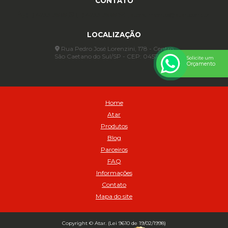
CONTATO
(11) 4233-3969
(11) 4233-3969
atendimento@atar.com.br
LOCALIZAÇÃO
Rua Pedro José Lorenzini, 178 - Centro
São Caetano do Sul/SP - CEP: 04571-010
Solicite um
Orçamento
Home
Atar
Produtos
Blog
Parceiros
FAQ
Informações
Contato
Mapa do site
Copyright © Atar. (Lei 9610 de 19/02/1998)