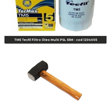
Agulha
Agulha Escariadora Passeio - Cod 02978
Agulha Escariadora/ Alargadora Caminhão - COD. 02342
Agulha Inserto Pneu s/ câmara - Caminhão - Cod 01909
Agulha Inserto Pneu s/ câmara - Moto - cod 02973
Agulha Inserto Pneus s/ câmara - Passeio - Cod 00163
TM5 Tecfil Filtro Óleo Multi PSL 55M - cod 1204005
Agulha para Aplicação Vipstem- Vipal - Cod 02558
Escareador para Inserto de Passeio - Cod 00164
Alicate
Alicate Anéis Interno Reto 3.3/8 pol x 6.1/2 pol - cod 00977
Alicate Bico Curvo - Cod 01781
Alicate Bico Reto - Cod 02804
Alicate Bico Reto para Anéis Internos - Cod 00892
Alicate Bico Reto Tipo Telefone - Cod 02911
Alicate Bomba D Água - Cod 01326
Alicate Corte Diagonal - Cod 02138
Alicate Corte Frontal - Cod 02685
Alicate Corte Frontal - Cod 02685