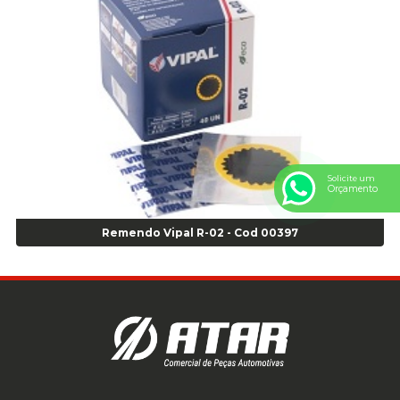
Anel Centralizador Peugeot 4pçs - Branco - Cod 01466
Anel Centralizador Renault 4pçs - Marrom - Cod 01467
Anel Centralizador Toyota 4pçs - Preto - Cod 01335
Anel Centralizador VW 4pçs - Laranja - Cod 00520
Anel de vedação Jumbo OR-224 TG - Cod: 03749
Anel de vedação Jumbo OR-449 Cod: 03752
Anel p/ montagem de pneu s/cam aro 22,5 - Cod 00166
Anel para Montagem do Pneu Sem Câmara Aro 24,5 - Cod 02935
Solicite um
Orçamento
Anel para Vedação OR 25 - Cod 01766
Anel para Vedação OR 325 - Cod 03390
Remendo Vipal R-02 - Cod 00397
Anel para Vedação OR 325 Nacional -Cod 01768
Anel para Vedação OR 329 - Cod 01769
Anel para Vedação OR 329 - Cod 01774
Anel para Vedação OR 333 - Cod 01770
Anel para Vedação OR 335 Importado - Cod 01771
Anel para Vedação OR 339 - Cod 01772
Anel para Vedação OR 345 - Cod 01773
Anel para Vedação OR 451 - Cod 01775