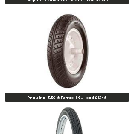
Alicate de Corte Diagonal - cod 02138
Alicate de Pressão Corneta (Cód. 01780)
Alicate de Pressão Gedore - Cod 01856
Alicate para Abracadeira 3/16" x 1.3/16" 29840 - Gedore - Cod 02174
Alicate para Anéis Externos Bico Reto - Gedore A2 - Cod 00894
Alicate para Anéis Externos com Bico Curvo - Gedore A21 - Cod 00895
Alicate para Anéis Internos Bico Curvo - Gedore J21 - Cod 00893
Alicate para Anéis Tipo Trava Câmbio 8134 Gedore - Cod 02008
Alicate para Balanceamento - Cod 03078
Alicate para trava de cambio 398 11" - Corneta - Cod 03113
Alicate Universal - Cod 01718
Alicate Universal 8" Gedore - Cod 00133
Anel
Pneu Indl 3.50-8 Fantic II 4L - cod 01248
Anel Centralizador Fiat 4 pçs - Amarelo - Cod 00517
Anel Centralizador Ford 4pçs - Verde - Cod 00518
Anel Centralizador GM 4 pçs - Azul - Cod 00519
Anel Centralizador Honda 4 pçs - Vermelho - Cod 01465
Anel Centralizador Peugeot 4pçs - Branco - Cod 01466