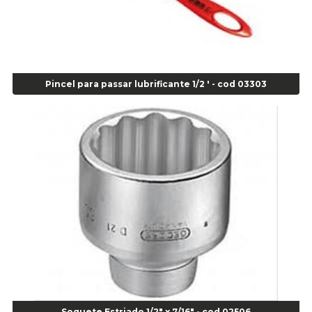
Agulha Escariadora Passeio - Cod 02978
Agulha Escariadora/ Alargadora Caminhão - COD. 02342
Agulha Inserto Pneu s/ câmara - Caminhão - Cod 01909
Agulha Inserto Pneu s/ câmara - Moto - cod 02973
Agulha Inserto Pneus s/ câmara - Passeio - Cod 00163
Pincel para passar lubrificante 1/2 ' - cod 03303
Agulha para Aplicação Vipstem- Vipal - Cod 02558
Escareador para Inserto de Passeio - Cod 00164
Alicate
Alicate Anéis Interno Reto 3.3/8 pol x 6.1/2 pol - cod 00977
Alicate Bico Curvo - Cod 01781
Alicate Bico Reto - Cod 02804
Alicate Bico Reto para Anéis Internos - Cod 00892
Alicate Bico Reto Tipo Telefone - Cod 02911
Alicate Bomba D Água - Cod 01326
Alicate Corte Diagonal - Cod 02138
Alicate Corte Frontal - Cod 02685
Alicate Corte Frontal - Cod 02685
Alicate Corte Lateral Força Dupla - Cod 03105
Soquete Estriado 1/2" x 7/16" - cod 02506