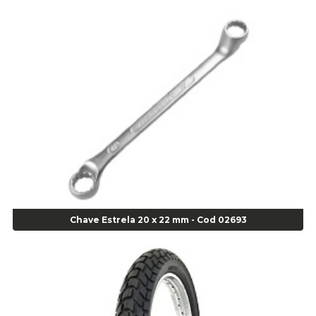
Alicate de Pressão Corneta (Cód. 01780)
Alicate de Pressão Gedore - Cod 01856
Alicate para Abracadeira 3/16" x 1.3/16" 29840 - Gedore - Cod 02174
Alicate para Anéis Externos Bico Reto - Gedore A2 - Cod 00894
Alicate para Anéis Externos com Bico Curvo - Gedore A21 - Cod 00895
Alicate para Anéis Internos Bico Curvo - Gedore J21 - Cod 00893
Alicate para Anéis Tipo Trava Câmbio 8134 Gedore - Cod 02008
Alicate para Balanceamento - Cod 03078
Alicate para trava de cambio 398 11" - Corneta - Cod 03113
Alicate Universal - Cod 01718
Alicate Universal 8" Gedore - Cod 00133
Anel
Chave Estrela 20 x 22 mm - Cod 02693
Anel Centralizador Fiat 4 pçs - Amarelo - Cod 00517
Anel Centralizador Ford 4pçs - Verde - Cod 00518
Anel Centralizador GM 4 pçs - Azul - Cod 00519
Anel Centralizador Honda 4 pçs - Vermelho - Cod 01465
Anel Centralizador Peugeot 4pçs - Branco - Cod 01466
Anel Centralizador Renault 4pçs - Marrom - Cod 01467