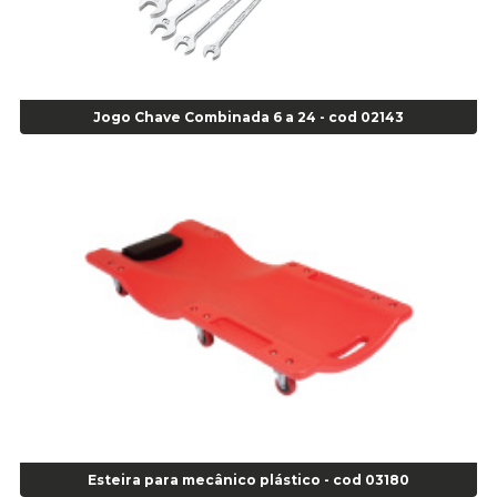
Agulha Escariadora/ Alargadora Caminhão - COD. 02342
Agulha Inserto Pneu s/ câmara - Caminhão - Cod 01909
Agulha Inserto Pneu s/ câmara - Moto - cod 02973
Agulha Inserto Pneus s/ câmara - Passeio - Cod 00163
Jogo Chave Combinada 6 a 24 - cod 02143
Agulha para Aplicação Vipstem- Vipal - Cod 02558
Escareador para Inserto de Passeio - Cod 00164
Alicate
Alicate Anéis Interno Reto 3.3/8 pol x 6.1/2 pol - cod 00977
Alicate Bico Curvo - Cod 01781
Alicate Bico Reto - Cod 02804
Alicate Bico Reto para Anéis Internos - Cod 00892
Alicate Bico Reto Tipo Telefone - Cod 02911
Alicate Bomba D Água - Cod 01326
Alicate Corte Diagonal - Cod 02138
Alicate Corte Frontal - Cod 02685
Alicate Corte Frontal - Cod 02685
Alicate Corte Lateral Força Dupla - Cod 03105
Esteira para mecânico plástico - cod 03180
Alicate de Corte Diagonal - cod 02138