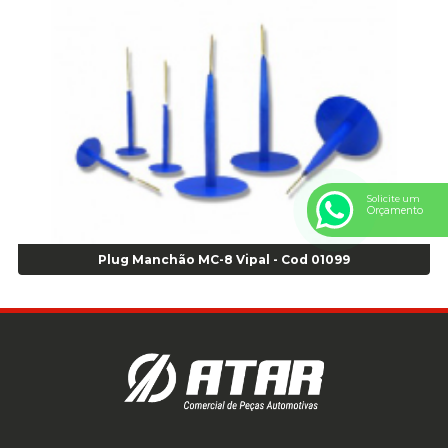
Anel Centralizador Peugeot 4pçs - Branco - Cod 01466
Anel Centralizador Renault 4pçs - Marrom - Cod 01467
Anel Centralizador Toyota 4pçs - Preto - Cod 01335
Anel Centralizador VW 4pçs - Laranja - Cod 00520
Anel de vedação Jumbo OR-224 TG - Cod: 03749
Anel de vedação Jumbo OR-449 Cod: 03752
Anel p/ montagem de pneu s/cam aro 22,5 - Cod 00166
Anel para Montagem do Pneu Sem Câmara Aro 24,5 - Cod 02935
Solicite um
Orçamento
Anel para Vedação OR 25 - Cod 01766
Anel para Vedação OR 325 - Cod 03390
Plug Manchão MC-8 Vipal - Cod 01099
Anel para Vedação OR 325 Nacional -Cod 01768
Anel para Vedação OR 329 - Cod 01769
Anel para Vedação OR 329 - Cod 01774
Anel para Vedação OR 333 - Cod 01770
Anel para Vedação OR 335 Importado - Cod 01771
Anel para Vedação OR 339 - Cod 01772
Anel para Vedação OR 345 - Cod 01773
Anel para Vedação OR 451 - Cod 01775