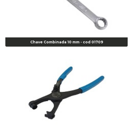
Agulha Escariadora Passeio - Cod 02978
Agulha Escariadora/ Alargadora Caminhão - COD. 02342
Agulha Inserto Pneu s/ câmara - Caminhão - Cod 01909
Agulha Inserto Pneu s/ câmara - Moto - cod 02973
Agulha Inserto Pneus s/ câmara - Passeio - Cod 00163
Chave Combinada 10 mm - cod 01709
Agulha para Aplicação Vipstem- Vipal - Cod 02558
Escareador para Inserto de Passeio - Cod 00164
Alicate
Alicate Anéis Interno Reto 3.3/8 pol x 6.1/2 pol - cod 00977
Alicate Bico Curvo - Cod 01781
Alicate Bico Reto - Cod 02804
Alicate Bico Reto para Anéis Internos - Cod 00892
Alicate Bico Reto Tipo Telefone - Cod 02911
Alicate Bomba D Água - Cod 01326
Alicate Corte Diagonal - Cod 02138
Alicate Corte Frontal - Cod 02685
Alicate Corte Frontal - Cod 02685
Alicate Corte Lateral Força Dupla - Cod 03105