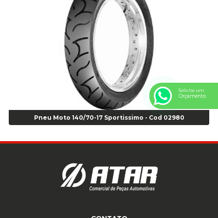
Anel Centralizador Peugeot 4pçs - Branco - Cod 01466
Anel Centralizador Renault 4pçs - Marrom - Cod 01467
Anel Centralizador Toyota 4pçs - Preto - Cod 01335
Anel Centralizador VW 4pçs - Laranja - Cod 00520
Anel de vedação Jumbo OR-224 TG - Cod: 03749
Anel de vedação Jumbo OR-449 Cod: 03752
Anel p/ montagem de pneu s/cam aro 22,5 - Cod 00166
Anel para Montagem do Pneu Sem Câmara Aro 24,5 - Cod 02935
Solicite um
Orçamento
Anel para Vedação OR 25 - Cod 01766
Anel para Vedação OR 325 - Cod 03390
Pneu Moto 140/70-17 Sportissimo - Cod 02980
Anel para Vedação OR 325 Nacional -Cod 01768
Anel para Vedação OR 329 - Cod 01769
Anel para Vedação OR 329 - Cod 01774
Anel para Vedação OR 333 - Cod 01770
Anel para Vedação OR 335 Importado - Cod 01771
Anel para Vedação OR 339 - Cod 01772
Anel para Vedação OR 345 - Cod 01773
Anel para Vedação OR 451 - Cod 01775