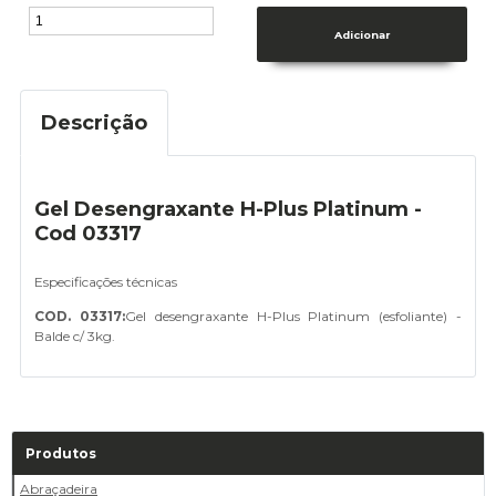
Descrição
Gel Desengraxante H-Plus Platinum -
Cod 03317
Especificações técnicas
COD. 03317:
Gel desengraxante H-Plus Platinum (esfoliante) -
Balde c/ 3kg.
Produtos
Abraçadeira