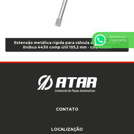
Anel de vedação Jumbo OR-224 TG - Cod: 03749
Anel de vedação Jumbo OR-449 Cod: 03752
Anel p/ montagem de pneu s/cam aro 22,5 - Cod 00166
Anel para Montagem do Pneu Sem Câmara Aro 24,5 - Cod 02935
Anel para Vedação OR 25 - Cod 01766
Solicite um
Anel para Vedação OR 325 - Cod 03390
Orçamento
Extensão metálica rígida para válvula de caminhão e
Anel para Vedação OR 325 Nacional -Cod 01768
ônibus 4430 comp útil 105,2 mm - cod 03380
Anel para Vedação OR 329 - Cod 01769
Anel para Vedação OR 329 - Cod 01774
Anel para Vedação OR 333 - Cod 01770
Anel para Vedação OR 335 Importado - Cod 01771
Anel para Vedação OR 339 - Cod 01772
Anel para Vedação OR 345 - Cod 01773
Anel para Vedação OR 451 - Cod 01775
Anel para Vedação OR 88 - Cod 01767
CONTATO
Assentadores de Talão
(11) 4233-3969
(11) 4233-3969
atendimento@atar.com.br
Assentador de Talão Pneu sem Câmara - Cod 01558
Automático
LOCALIZAÇÃO