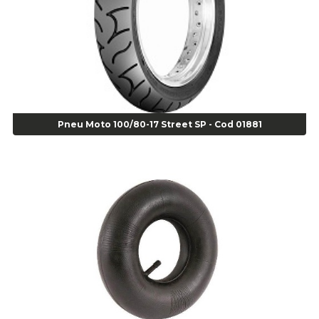
Super Bonder 60 segundos 20 grs - cod 03640
Agulha
Agulha Escariadora Passeio - Cod 02978
Agulha Escariadora/ Alargadora Caminhão - COD. 02342
Agulha Inserto Pneu s/ câmara - Caminhão - Cod 01909
Agulha Inserto Pneu s/ câmara - Moto - cod 02973
Agulha Inserto Pneus s/ câmara - Passeio - Cod 00163
Pneu Moto 100/80-17 Street SP - Cod 01881
Agulha para Aplicação Vipstem- Vipal - Cod 02558
Escareador para Inserto de Passeio - Cod 00164
Alicate
Alicate Anéis Interno Reto 3.3/8 pol x 6.1/2 pol - cod 00977
Alicate Bico Curvo - Cod 01781
Alicate Bico Reto - Cod 02804
Alicate Bico Reto para Anéis Internos - Cod 00892
Alicate Bico Reto Tipo Telefone - Cod 02911
Alicate Bomba D Água - Cod 01326
Alicate Corte Diagonal - Cod 02138
Alicate Corte Frontal - Cod 02685