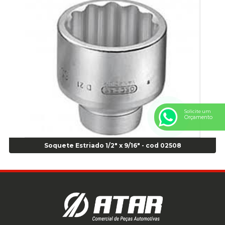
Anel Centralizador Honda 4 pçs - Vermelho - Cod 01465
Anel Centralizador Peugeot 4pçs - Branco - Cod 01466
Anel Centralizador Renault 4pçs - Marrom - Cod 01467
Anel Centralizador Toyota 4pçs - Preto - Cod 01335
Anel Centralizador VW 4pçs - Laranja - Cod 00520
Anel de vedação Jumbo OR-224 TG - Cod: 03749
Anel de vedação Jumbo OR-449 Cod: 03752
Anel p/ montagem de pneu s/cam aro 22,5 - Cod 00166
Anel para Montagem do Pneu Sem Câmara Aro 24,5 - Cod 02935
Solicite um
Anel para Vedação OR 25 - Cod 01766
Orçamento
Anel para Vedação OR 325 - Cod 03390
Anel para Vedação OR 325 Nacional -Cod 01768
Soquete Estriado 1/2" x 9/16" - cod 02508
Anel para Vedação OR 329 - Cod 01769
Anel para Vedação OR 329 - Cod 01774
Anel para Vedação OR 333 - Cod 01770
Anel para Vedação OR 335 Importado - Cod 01771
Anel para Vedação OR 339 - Cod 01772
Anel para Vedação OR 345 - Cod 01773