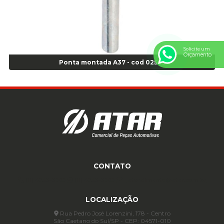
Anel de vedação Jumbo OR-449 Cod: 03752
Anel p/ montagem de pneu s/cam aro 22,5 - Cod 00166
Anel para Montagem do Pneu Sem Câmara Aro 24,5 - Cod 02935
Anel para Vedação OR 25 - Cod 01766
Solicite um
Anel para Vedação OR 325 - Cod 03390
Orçamento
Ponta montada A37 - cod 02569
Anel para Vedação OR 325 Nacional -Cod 01768
Anel para Vedação OR 329 - Cod 01769
Anel para Vedação OR 329 - Cod 01774
Anel para Vedação OR 333 - Cod 01770
Anel para Vedação OR 335 Importado - Cod 01771
Anel para Vedação OR 339 - Cod 01772
Anel para Vedação OR 345 - Cod 01773
Anel para Vedação OR 451 - Cod 01775
CONTATO
Anel para Vedação OR 88 - Cod 01767
Assentadores de Talão
(11) 4233-3969
(11) 4233-3969
atendimento@atar.com.br
Assentador de Talão Pneu sem Câmara - Cod 01558
LOCALIZAÇÃO
Automático
Rua Pedro José Lorenzini, 178 - Centro
Automático para compressor 125 a 175 libras - Cod 02206
São Caetano do Sul/SP - CEP: 04571-010