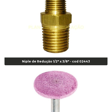
Alicate para Anéis Externos Bico Reto - Gedore A2 - Cod 00894
Alicate para Anéis Externos com Bico Curvo - Gedore A21 - Cod 00895
Alicate para Anéis Internos Bico Curvo - Gedore J21 - Cod 00893
Alicate para Anéis Tipo Trava Câmbio 8134 Gedore - Cod 02008
Alicate para Balanceamento - Cod 03078
Alicate para trava de cambio 398 11" - Corneta - Cod 03113
Alicate Universal - Cod 01718
Alicate Universal 8" Gedore - Cod 00133
Anel
Anel Centralizador Fiat 4 pçs - Amarelo - Cod 00517
Niple de Redução 1/2" x 3/8" - cod 02443
Anel Centralizador Ford 4pçs - Verde - Cod 00518
Anel Centralizador GM 4 pçs - Azul - Cod 00519
Anel Centralizador Honda 4 pçs - Vermelho - Cod 01465
Anel Centralizador Peugeot 4pçs - Branco - Cod 01466
Anel Centralizador Renault 4pçs - Marrom - Cod 01467
Anel Centralizador Toyota 4pçs - Preto - Cod 01335
Anel Centralizador VW 4pçs - Laranja - Cod 00520
Anel de vedação Jumbo OR-224 TG - Cod: 03749