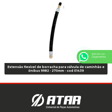
Anel Centralizador Peugeot 4pçs - Branco - Cod 01466
Anel Centralizador Renault 4pçs - Marrom - Cod 01467
Anel Centralizador Toyota 4pçs - Preto - Cod 01335
Anel Centralizador VW 4pçs - Laranja - Cod 00520
Anel de vedação Jumbo OR-224 TG - Cod: 03749
Anel de vedação Jumbo OR-449 Cod: 03752
Anel p/ montagem de pneu s/cam aro 22,5 - Cod 00166
Anel para Montagem do Pneu Sem Câmara Aro 24,5 - Cod 02935
Anel para Vedação OR 25 - Cod 01766
Solicite um
Orçamento
Anel para Vedação OR 325 - Cod 03390
Anel para Vedação OR 325 Nacional -Cod 01768
Extensão flexível de borracha para válvula de caminhão e
ônibus 9982 - 270mm - cod 01439
Anel para Vedação OR 329 - Cod 01769
Anel para Vedação OR 329 - Cod 01774
Anel para Vedação OR 333 - Cod 01770
Anel para Vedação OR 335 Importado - Cod 01771
Anel para Vedação OR 339 - Cod 01772
Anel para Vedação OR 345 - Cod 01773
Anel para Vedação OR 451 - Cod 01775