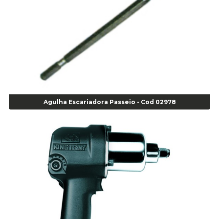
Alicate para Anéis Externos com Bico Curvo - Gedore A21 - Cod 00895
Alicate para Anéis Internos Bico Curvo - Gedore J21 - Cod 00893
Alicate para Anéis Tipo Trava Câmbio 8134 Gedore - Cod 02008
Alicate para Balanceamento - Cod 03078
Alicate para trava de cambio 398 11" - Corneta - Cod 03113
Alicate Universal - Cod 01718
Alicate Universal 8" Gedore - Cod 00133
Anel
Agulha Escariadora Passeio - Cod 02978
Anel Centralizador Fiat 4 pçs - Amarelo - Cod 00517
Anel Centralizador Ford 4pçs - Verde - Cod 00518
Anel Centralizador GM 4 pçs - Azul - Cod 00519
Anel Centralizador Honda 4 pçs - Vermelho - Cod 01465
Anel Centralizador Peugeot 4pçs - Branco - Cod 01466
Anel Centralizador Renault 4pçs - Marrom - Cod 01467
Anel Centralizador Toyota 4pçs - Preto - Cod 01335
Anel Centralizador VW 4pçs - Laranja - Cod 00520
Anel de vedação Jumbo OR-224 TG - Cod: 03749
Anel de vedação Jumbo OR-449 Cod: 03752