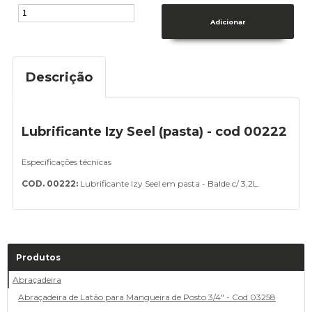
Descrição
Lubrificante Izy Seel (pasta) - cod 00222
Especificações técnicas
COD. 00222:
Lubrificante Izy Seel em pasta - Balde c/ 3,2L.
Produtos
Abraçadeira
Abraçadeira de Latão para Mangueira de Posto 3/4" - Cod 03258