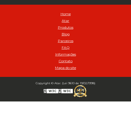
Avental de Raspa sem Emenda 1,2mt - Cod 01925
Balanceamento Automático Pneu Carga
Home
Balanceamento automatico SBBA - 282 pacote com 282g - Cod
Atar
02517
Produtos
Balanceamento Automático SBBA 113 Pacote com 113g - Cod 03197
Blog
Balanceamento Automático SBBA 170 Pacote com 170g - Cod
Parceiros
027925
FAQ
Balanceamento Automático SBBA- 340 Pacote com 340g - Cod
02175
Informações
Contato
Bico Infladores
Mapa do site
BICO INF DUPLO LONGO CURVO 90 1295LC - cod 03631
Bico Inflador 5/16 Schweers - Cod 02449
Bico Inflador Duplo 300 mm - Cod 03245
Copyright © Atar. (Lei 9610 de 19/02/1998)
Bico Inflador Duplo 825 L Schweers - Cod 00207
W3C
W3C
Bico Inflador Duplo sem Retenção 0506 Schweers - Cod 02638
Bico Inflador Jumbo tipo Engate 9038 - Cod 02019
Bico Inflador Prendedor 9030.114 sem Retenção - Cod 00215
Bico Inflador Prendedor com Retenção 9030-113 - Cod 00214
Bico para Comando Graxa Fino - Cod 02183