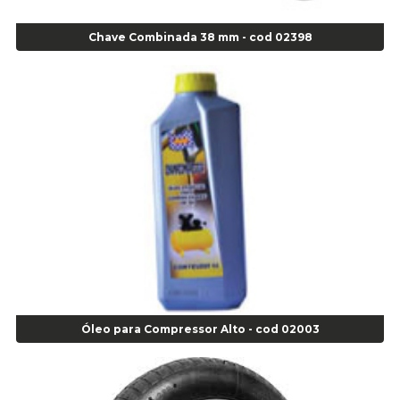
Alicate Corte Lateral Força Dupla - Cod 03105
Alicate de Corte Diagonal - cod 02138
Chave Combinada 38 mm - cod 02398
Alicate de Pressão Corneta (Cód. 01780)
Alicate de Pressão Gedore - Cod 01856
Alicate para Abracadeira 3/16" x 1.3/16" 29840 - Gedore - Cod 02174
Alicate para Anéis Externos Bico Reto - Gedore A2 - Cod 00894
Alicate para Anéis Externos com Bico Curvo - Gedore A21 - Cod 00895
Alicate para Anéis Internos Bico Curvo - Gedore J21 - Cod 00893
Alicate para Anéis Tipo Trava Câmbio 8134 Gedore - Cod 02008
Alicate para Balanceamento - Cod 03078
Alicate para trava de cambio 398 11" - Corneta - Cod 03113
Alicate Universal - Cod 01718
Alicate Universal 8" Gedore - Cod 00133
Anel
Anel Centralizador Fiat 4 pçs - Amarelo - Cod 00517
Óleo para Compressor Alto - cod 02003
Anel Centralizador Ford 4pçs - Verde - Cod 00518
Anel Centralizador GM 4 pçs - Azul - Cod 00519
Anel Centralizador Honda 4 pçs - Vermelho - Cod 01465