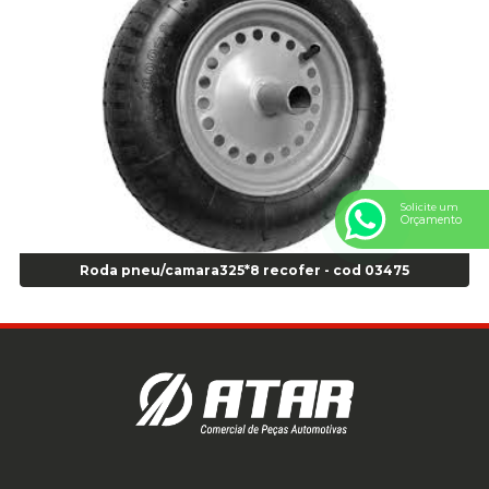
Anel Centralizador Peugeot 4pçs - Branco - Cod 01466
Anel Centralizador Renault 4pçs - Marrom - Cod 01467
Anel Centralizador Toyota 4pçs - Preto - Cod 01335
Anel Centralizador VW 4pçs - Laranja - Cod 00520
Anel de vedação Jumbo OR-224 TG - Cod: 03749
Anel de vedação Jumbo OR-449 Cod: 03752
Anel p/ montagem de pneu s/cam aro 22,5 - Cod 00166
Anel para Montagem do Pneu Sem Câmara Aro 24,5 - Cod 02935
Solicite um
Orçamento
Anel para Vedação OR 25 - Cod 01766
Anel para Vedação OR 325 - Cod 03390
Roda pneu/camara325*8 recofer - cod 03475
Anel para Vedação OR 325 Nacional -Cod 01768
Anel para Vedação OR 329 - Cod 01769
Anel para Vedação OR 329 - Cod 01774
Anel para Vedação OR 333 - Cod 01770
Anel para Vedação OR 335 Importado - Cod 01771
Anel para Vedação OR 339 - Cod 01772
Anel para Vedação OR 345 - Cod 01773
Anel para Vedação OR 451 - Cod 01775