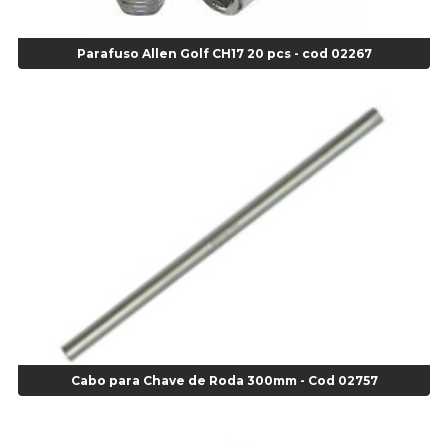
Alicate Corte Lateral Força Dupla - Cod 03105
Alicate de Corte Diagonal - cod 02138
Parafuso Allen Golf CH17 20 pcs - cod 02267
Alicate de Pressão Corneta (Cód. 01780)
Alicate de Pressão Gedore - Cod 01856
Alicate para Abracadeira 3/16" x 1.3/16" 29840 - Gedore - Cod 02174
Alicate para Anéis Externos Bico Reto - Gedore A2 - Cod 00894
Alicate para Anéis Externos com Bico Curvo - Gedore A21 - Cod 00895
Alicate para Anéis Internos Bico Curvo - Gedore J21 - Cod 00893
Alicate para Anéis Tipo Trava Câmbio 8134 Gedore - Cod 02008
Alicate para Balanceamento - Cod 03078
Alicate para trava de cambio 398 11" - Corneta - Cod 03113
Alicate Universal - Cod 01718
Alicate Universal 8" Gedore - Cod 00133
Anel
Anel Centralizador Fiat 4 pçs - Amarelo - Cod 00517
Cabo para Chave de Roda 300mm - Cod 02757
Anel Centralizador Ford 4pçs - Verde - Cod 00518
Anel Centralizador GM 4 pçs - Azul - Cod 00519
Anel Centralizador Honda 4 pçs - Vermelho - Cod 01465