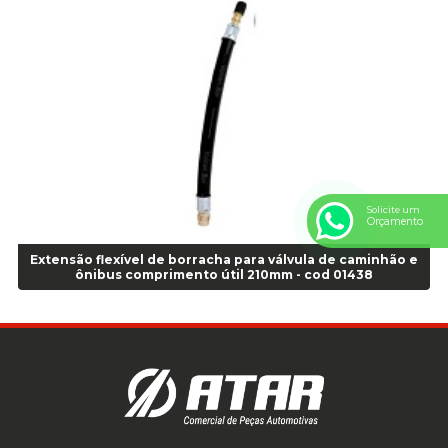
Anel Centralizador Peugeot 4pçs - Branco - Cod 01466
Anel Centralizador Renault 4pçs - Marrom - Cod 01467
Anel Centralizador Toyota 4pçs - Preto - Cod 01335
Anel Centralizador VW 4pçs - Laranja - Cod 00520
Anel de vedação Jumbo OR-224 TG - Cod: 03749
Anel de vedação Jumbo OR-449 Cod: 03752
Anel p/ montagem de pneu s/cam aro 22,5 - Cod 00166
Anel para Montagem do Pneu Sem Câmara Aro 24,5 - Cod 02935
Solicite um
Anel para Vedação OR 25 - Cod 01766
Orçamento
Anel para Vedação OR 325 - Cod 03390
Extensão flexível de borracha para válvula de caminhão e
Anel para Vedação OR 325 Nacional -Cod 01768
ônibus comprimento útil 210mm - cod 01438
Anel para Vedação OR 329 - Cod 01769
Anel para Vedação OR 329 - Cod 01774
Anel para Vedação OR 333 - Cod 01770
Anel para Vedação OR 335 Importado - Cod 01771
Anel para Vedação OR 339 - Cod 01772
Anel para Vedação OR 345 - Cod 01773
Anel para Vedação OR 451 - Cod 01775